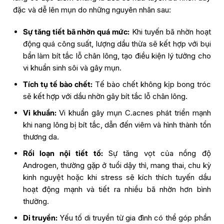
đặc và dễ lên mụn do những nguyên nhân sau:
Sự tăng tiết bã nhờn quá mức:
Khi tuyến bã nhờn hoạt
động quá công suất, lượng dầu thừa sẽ kết hợp với bụi
bẩn làm bít tắc lỗ chân lông, tạo điều kiện lý tưởng cho
vi khuẩn sinh sôi và gây mụn.
Tích tụ tế bào chết:
Tế bào chết không kịp bong tróc
sẽ kết hợp với dầu nhờn gây bít tắc lỗ chân lông.
Vi khuẩn:
Vi khuẩn gây mụn C.acnes phát triển mạnh
khi nang lông bị bít tắc, dẫn đến viêm và hình thành tổn
thương da.
Rối loạn nội tiết tố:
Sự tăng vọt của nồng độ
Androgen, thường gặp ở tuổi dậy thì, mang thai, chu kỳ
kinh nguyệt hoặc khi stress sẽ kích thích tuyến dầu
hoạt động mạnh và tiết ra nhiều bã nhờn hơn bình
thường.
Di truyền:
Yếu tố di truyền từ gia đình có thể góp phần