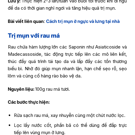
Lưu ý:
Thực hiện 2-3 lần/tuần vào buổi tối trước khi đi ngủ
để da có thời gian nghỉ ngơi và tăng hiệu quả trị mụn.
Bài viết liên quan
:
Cách trị mụn ở ngực và lưng tại nhà
Trị mụn với rau má
Rau chứa hàm lượng lớn các Saponin như Asiaticoside và
Madecassoside, tác động trực tiếp lên các mô liên kết,
thúc đẩy quá trình tái tạo da và lấp đầy các tổn thương
biểu bì. Nhờ đó giúp mụn nhanh lặn, hạn chế sẹo rỗ, sẹo
lõm và củng cố hàng rào bảo vệ da.
Nguyên liệu:
100g rau má tươi.
Các bước thực hiện:
Rửa sạch rau má, xay nhuyễn cùng một chút nước lọc.
Lọc lấy nước cốt, phần bã có thể dùng để đắp trực
tiếp lên vùng mụn ở lưng.