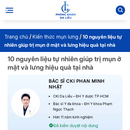
Bỏ
qua
nội
dung
/
/
Trang chủ
Kiến thức mụn lưng
10 nguyên liệu tự
nhiên giúp trị mụn ở mặt và lưng hiệu quả tại nhà
10 nguyên liệu tự nhiên giúp trị mụn ở
mặt và lưng hiệu quả tại nhà
BÁC SĨ CKI PHAN MINH
NHẬT
CKI Da Liễu – ĐH Y dược TP.HCM
Bác sĩ Y đa khoa – ĐH Y khoa Phạm
Ngọc Thạch
Hơn 11 năm kinh nghiệm
Đã kiểm duyệt nội dung