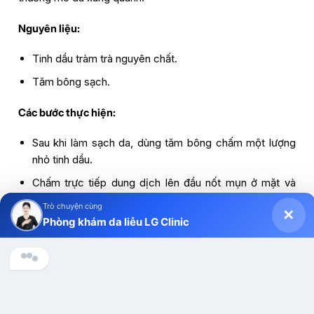
Nguyên liệu:
Tinh dầu tràm trà nguyên chất.
Tăm bông sạch.
Các bước thực hiện:
Sau khi làm sạch da, dùng tăm bông chấm một lượng
nhỏ tinh dầu.
Chấm trực tiếp dung dịch lên đầu nốt mụn ở mặt và
lưng.
Trò chuyện cùng
✕
Phòng khám da liễu LG Clinic
Để khô tự nhiên qua đêm hoặc rửa lại sau 30 phút nếu
da nhạy cảm.
Chào anh/chị, Phòng khám Da liễu LG Clinic có thể hỗ trợ gì 
Lưu ý:
Chấm mụn 2 lần/ngày vào sáng và tối để phát huy
cho mình ạ?
công dụng tốt nhất. Với da nhạy cảm nên pha loãng tính
dầu (1 giọt tinh dầu + 5–10 giọt dầu nền như dầu