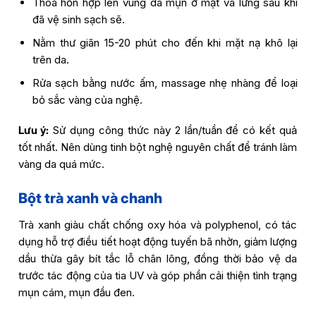
Thoa hỗn hợp lên vùng da mụn ở mặt và lưng sau khi
đã vệ sinh sạch sẽ.
Nằm thư giãn 15-20 phút cho đến khi mặt nạ khô lại
trên da.
Rửa sạch bằng nước ấm, massage nhẹ nhàng để loại
bỏ sắc vàng của nghệ.
Lưu ý:
Sử dụng công thức này 2 lần/tuần để có kết quả
tốt nhất. Nên dùng tinh bột nghệ nguyên chất để tránh làm
vàng da quá mức.
Bột trà xanh và chanh
Trà xanh giàu chất chống oxy hóa và polyphenol, có tác
dụng hỗ trợ điều tiết hoạt động tuyến bã nhờn, giảm lượng
dầu thừa gây bít tắc lỗ chân lông, đồng thời bảo vệ da
trước tác động của tia UV và góp phần cải thiện tình trạng
mụn cám, mụn đầu đen.