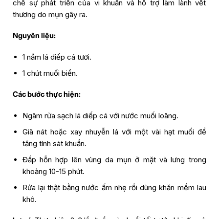
chế sự phát triển của vi khuẩn và hỗ trợ làm lành vết
thương do mụn gây ra.
Nguyên liệu:
1 nắm lá diếp cá tươi.
1 chút muối biển.
Các bước thực hiện:
Ngâm rửa sạch lá diếp cá với nước muối loãng.
Giã nát hoặc xay nhuyễn lá với một vài hạt muối để
tăng tính sát khuẩn.
Đắp hỗn hợp lên vùng da mụn ở mặt và lưng trong
khoảng 10-15 phút.
Rửa lại thật bằng nước ấm nhẹ rồi dùng khăn mềm lau
khô.