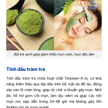
Bột trà xanh giúp giảm thiểu mụn cám, mụn đầu đen
Tinh dầu tràm trà
Tinh dầu tràm trà chứa hoạt chất Terpinen-4-ol
,
có khả
năng thẩm thấu qua lớp dầu trên bề mặt da để tác động
sâu vào lỗ chân lông, giúp ức chế vi khuẩn gây mụn. Nhờ
đó, hỗ trợ gom cồi mụn, làm dịu viêm và giúp các nốt
mụn mủ xẹp dần trong 24–48 giờ mà không gây tổn
thương mô da xung quanh.