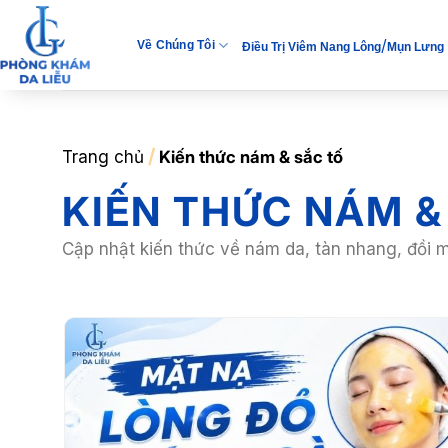
Bỏ
qua
/
Về Chúng Tôi
Điều Trị Viêm Nang Lông
Mụn Lưng
nội
dung
/
Trang chủ
Kiến thức nám & sắc tố
KIẾN THỨC NÁM &
Cập nhật kiến thức về nám da, tàn nhang, đồi m