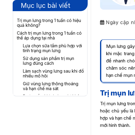
Mục lục bài viết
Trị mụn lưng trong 1 tuần có hiệu
Ngày cập n
quả không?
Cách trị mụn lưng trong 1 tuần có
thể áp dụng tại nhà
Lựa chọn sữa tắm phù hợp với
Mụn lưng gây 
tình trạng mụn lưng
khi mặc trang
Sử dụng sản phẩm trị mụn
để nhanh chón
lưng đúng cách
chăm sóc nên 
Làm sạch vùng lưng sau khi đổ
hạn chế mụn m
nhiều mồ hôi
Giữ vùng lưng thông thoáng
và hạn chế ma sát
Trị mụn l
Dưỡng ẩm khi da lưng bị khô
Trị mụn lưng tron
Duy trì sinh hoạt và ăn uống
cân bằng hỗ trợ trị mụn lưng
hoặc chủ yếu là 
trong tuần đầu
hợp và hạn chế m
Những cách không nên áp
mới hình thành.
dụng cho 7 ngày đầu trị mụn
lưng