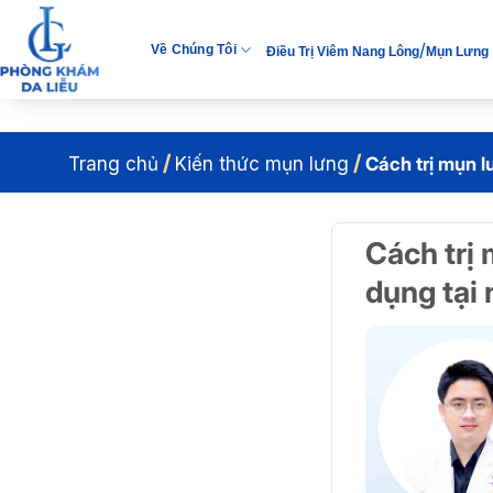
Bỏ
qua
/
Về Chúng Tôi
Điều Trị Viêm Nang Lông
Mụn Lưng
nội
dung
/
/
Trang chủ
Kiến thức mụn lưng
Cách trị mụn l
Cách trị 
dụng tại