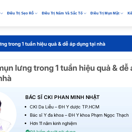
Điều Trị Sẹo Rỗ
Điều Trị Nám Và Sắc Tố
Điều Trị Mụn Mặt
Kế
ưng trong 1 tuần hiệu quả & dễ áp dụng tại nhà
mụn lưng trong 1 tuần hiệu quả & dễ 
 nhà
BÁC SĨ CKI PHAN MINH NHẬT
CKI Da Liễu – ĐH Y dược TP.HCM
Bác sĩ Y đa khoa – ĐH Y khoa Phạm Ngọc Thạch
Hơn 11 năm kinh nghiệm
Đã kiểm duyệt nội dung