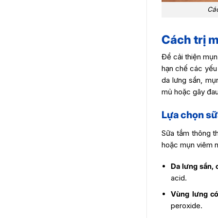
Các
Cách trị m
Để cải thiện mụn
hạn chế các yếu 
da lưng sần, mụ
mủ hoặc gây đau t
Lựa chọn sữ
Sữa tắm thông th
hoặc mụn viêm nh
Da lưng sần,
acid.
Vùng lưng có
peroxide.