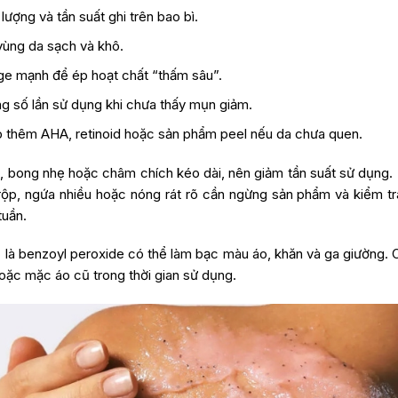
ượng và tần suất ghi trên bao bì.
vùng da sạch và khô.
e mạnh để ép hoạt chất “thấm sâu”.
ng số lần sử dụng khi chưa thấy mụn giảm.
 thêm AHA, retinoid hoặc sản phẩm peel nếu da chưa quen.
, bong nhẹ hoặc châm chích kéo dài, nên giảm tần suất sử dụng.
ộp, ngứa nhiều hoặc nóng rát rõ cần ngừng sản phẩm và kiểm tra
tuần.
ế là benzoyl peroxide có thể làm bạc màu áo, khăn và ga giường.
ặc mặc áo cũ trong thời gian sử dụng.