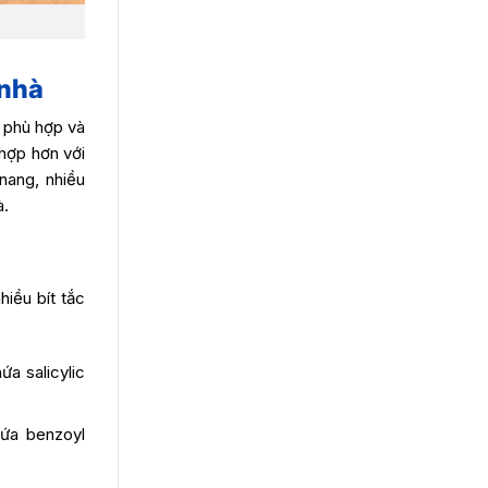
 nhà
 phù hợp và
hợp hơn với
nang, nhiều
à.
hiều bít tắc
a salicylic
ứa benzoyl