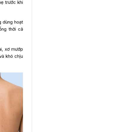
ẹ trước khi
g dùng hoạt
ng thời cả
ải, xơ mướp
và khó chịu