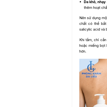
Da khô, nhạy
thêm hoạt chấ
Nên sử dụng một
chất có thể bắ
salicylic acid và
Khi tắm, chỉ cầ
hoặc miếng bọt b
hơn.