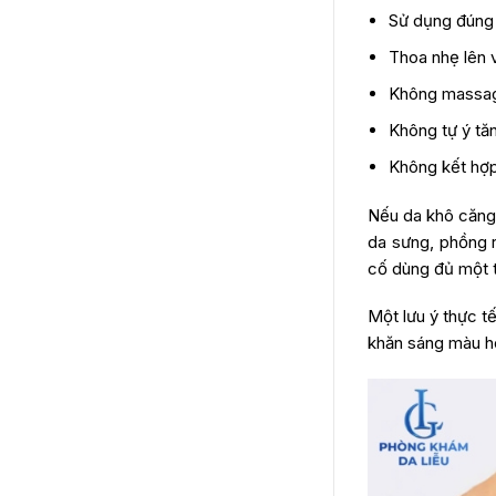
Sử dụng đúng l
Thoa nhẹ lên 
Không massag
Không tự ý tă
Không kết hợp
Nếu da khô căng
da sưng, phồng r
cố dùng đủ một 
Một lưu ý thực t
khăn sáng màu ho