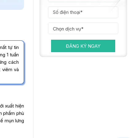
ĐĂNG KÝ NGAY
ất tự tin
ng 1 tuần
hững cách
t viêm và
i xuất hiện
ản phẩm phù
hế mụn lưng