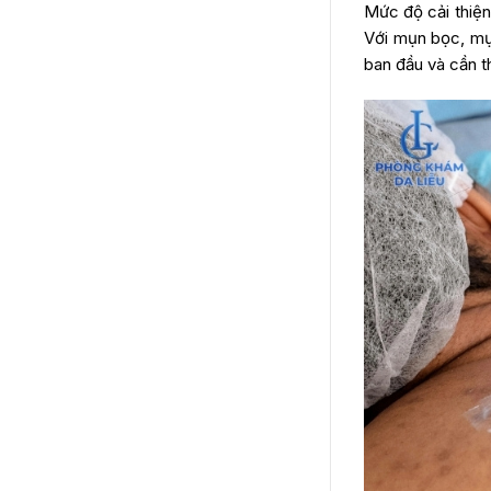
Mức độ cải thiện
Theo dõi kết quả sau 1 tuần trị
mụn lưng
Với mụn bọc, mụn
Khi nào nên thăm khám bác sĩ?
ban đầu và cần 
Câu hỏi thường gặp về cách trị
mụn lưng trong 1 tuần
Sau 1 tuần mụn lưng không
giảm thì nên làm gì?
Nên dùng salicylic acid hay
benzoyl peroxide để trị mụn
lưng?
Có nên tẩy tế bào chết khi
đang bị mụn lưng không?