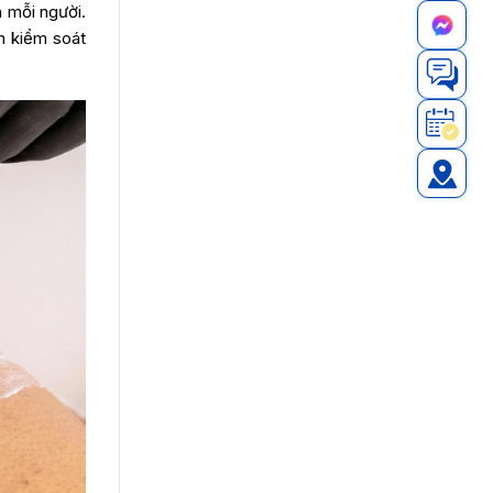
a mỗi người.
n kiểm soát