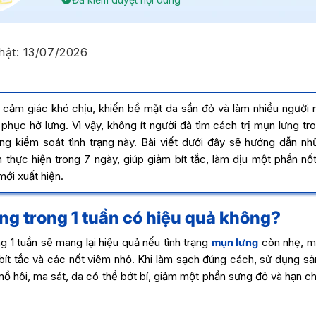
hật:
13/07/2026
cảm giác khó chịu, khiến bề mặt da sần đỏ và làm nhiều người m
 phục hở lưng. Vì vậy, không ít người đã tìm cách trị mụn lưng tro
g kiểm soát tình trạng này. Bài viết dưới đây sẽ hướng dẫn n
thực hiện trong 7 ngày, giúp giảm bít tắc, làm dịu một phần nố
ới xuất hiện.
ưng trong 1 tuần có hiệu quả không?
g 1 tuần sẽ mang lại hiệu quả nếu tình trạng
mụn lưng
còn nhẹ, mớ
bít tắc và các nốt viêm nhỏ. Khi làm sạch đúng cách, sử dụng s
ồ hôi, ma sát, da có thể bớt bí, giảm một phần sưng đỏ và hạn c