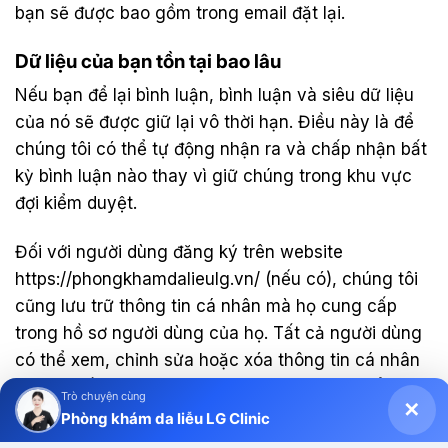
bạn sẽ được bao gồm trong email đặt lại.
Dữ liệu của bạn tồn tại bao lâu
Nếu bạn để lại bình luận, bình luận và siêu dữ liệu
của nó sẽ được giữ lại vô thời hạn. Điều này là để
chúng tôi có thể tự động nhận ra và chấp nhận bất
kỳ bình luận nào thay vì giữ chúng trong khu vực
đợi kiểm duyệt.
Đối với người dùng đăng ký trên website
https://phongkhamdalieulg.vn/ (nếu có), chúng tôi
cũng lưu trữ thông tin cá nhân mà họ cung cấp
trong hồ sơ người dùng của họ. Tất cả người dùng
có thể xem, chỉnh sửa hoặc xóa thông tin cá nhân
của họ bất kỳ lúc nào (ngoại trừ họ không thể thay
Trò chuyện cùng
✕
đổi tên người dùng của họ). Quản trị viên của trang
Phòng khám da liễu LG Clinic
web Phòng khám da liễu LG Clinic cũng có thể xem