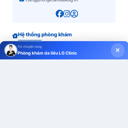
Hệ thống phòng khám
Trò chuyện cùng
✕
Phòng khám da liễu LG Clinic
CN Quận 1
200 Lê Lai, P. Bến Thành
CN Gò Vấp
672A1 Phan Văn Trị, P. Gò Vấp
CN Phú Nhuận
152-154-156 Phan Xích Long, P. Cầu Kiệu
CN Quận 10
461 Bà Hạt, P. Diên Hồng