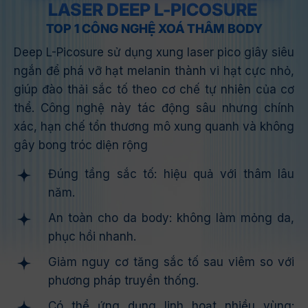
LASER DEEP L-PICOSURE
TOP 1 CÔNG NGHỆ XOÁ THÂM BODY
Deep L-Picosure sử dụng xung laser pico giây siêu
ngắn để phá vỡ hạt melanin thành vi hạt cực nhỏ,
giúp đào thải sắc tố theo cơ chế tự nhiên của cơ
thể. Công nghệ này tác động sâu nhưng chính
xác, hạn chế tổn thương mô xung quanh và không
gây bong tróc diện rộng
Đúng tầng sắc tố: hiệu quả với thâm lâu
năm.
An toàn cho da body: không làm mỏng da,
phục hồi nhanh.
Giảm nguy cơ tăng sắc tố sau viêm so với
phương pháp truyền thống.
Có thể ứng dụng linh hoạt nhiều vùng: