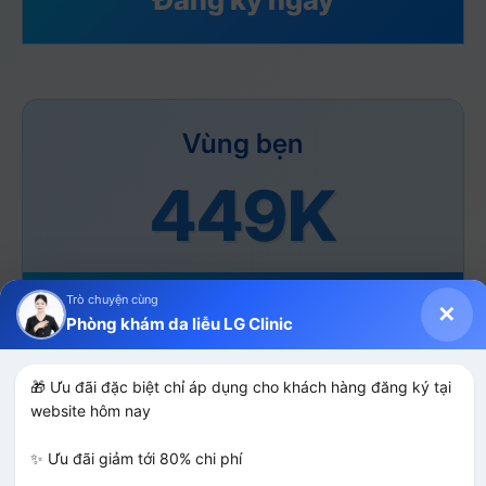
Vùng bẹn
449K
Trò chuyện cùng
Đăng ký ngay
✕
Phòng khám da liễu LG Clinic
🎁 Ưu đãi đặc biệt chỉ áp dụng cho khách hàng đăng ký tại 
Ưu đãi kết thúc sau
website hôm nay

0
3
5
9
4
9
9
0
3
5
9
4
9
✨ Ưu đãi giảm tới 80% chi phí

:
: