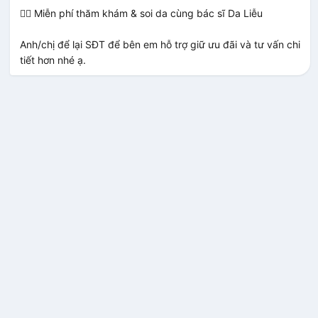
GIỜ
PHÚT
GIÂY
👨‍⚕️ Miễn phí thăm khám & soi da cùng bác sĩ Da Liễu

Công Nghệ Nhật Bản
Anh/chị để lại SĐT để bên em hỗ trợ giữ ưu đãi và tư vấn chi 
tiết hơn nhé ạ.
Sắc tố da cấp độ 1 – Gói 3 tháng
10.000k
Sắc tố da cấp độ 1 – Gói bảo hành
20.000k
Sắc tố da cấp độ 2 – Gói 3 tháng
15.000k
Sắc tố da cấp độ 2 – Gói bảo hành
30.000k
Sắc tố da cấp độ 3 – Gói 3 tháng
20.000k