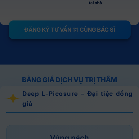
tại nhà
ĐĂNG KÝ TƯ VẤN 1:1 CÙNG BÁC SĨ
BẢNG GIÁ DỊCH VỤ TRỊ THÂM
Deep L-Picosure – Đại tiệc đồng
giá
Vùng nách