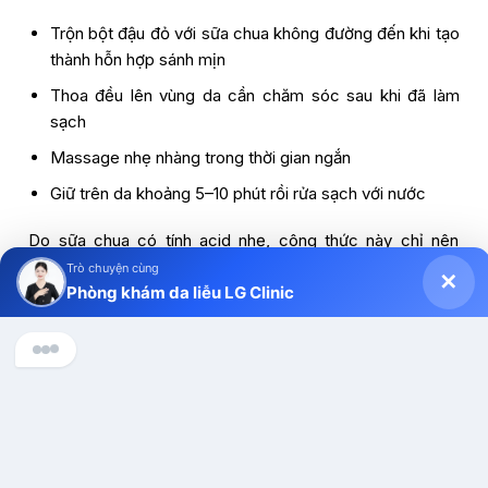
Trộn bột đậu đỏ với sữa chua không đường đến khi tạo
thành hỗn hợp sánh mịn
Thoa đều lên vùng da cần chăm sóc sau khi đã làm
sạch
Massage nhẹ nhàng trong thời gian ngắn
Giữ trên da khoảng 5–10 phút rồi rửa sạch với nước
Do sữa chua có tính acid nhẹ, công thức này chỉ nên
dùng với tần suất vừa phải và không phù hợp khi da đang
Trò chuyện cùng
✕
Phòng khám da liễu LG Clinic
đỏ rát hoặc có tổn thương hở. Nếu sau khi dùng xuất hiện
cảm giác châm chích rõ rệt, người dùng nên ngưng và
chuyển sang cách chăm sóc dịu nhẹ hơn.
Chào anh/chị, Phòng khám Da liễu LG Clinic có thể hỗ trợ gì 
cho mình ạ?