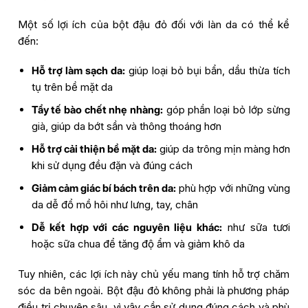
Một số lợi ích của bột đậu đỏ đối với làn da có thể kể
đến:
Hỗ trợ làm sạch da:
giúp loại bỏ bụi bẩn, dầu thừa tích
tụ trên bề mặt da
Tẩy tế bào chết nhẹ nhàng:
góp phần loại bỏ lớp sừng
già, giúp da bớt sần và thông thoáng hơn
Hỗ trợ cải thiện bề mặt da:
giúp da trông mịn màng hơn
khi sử dụng đều đặn và đúng cách
Giảm cảm giác bí bách trên da:
phù hợp với những vùng
da dễ đổ mồ hôi như lưng, tay, chân
Dễ kết hợp với các nguyên liệu khác:
như sữa tươi
hoặc sữa chua để tăng độ ẩm và giảm khô da
Tuy nhiên, các lợi ích này chủ yếu mang tính hỗ trợ chăm
sóc da bên ngoài. Bột đậu đỏ không phải là phương pháp
điều trị chuyên sâu, vì vậy cần sử dụng đúng cách và phù