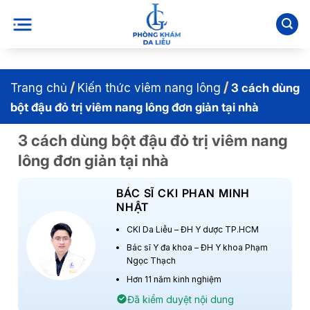
Bỏ
qua
nội
dung
/
/
Trang chủ
Kiến thức viêm nang lông
3 cách dùng
bột đậu đỏ trị viêm nang lông đơn giản tại nhà
3 cách dùng bột đậu đỏ trị viêm nang
lông đơn giản tại nhà
BÁC SĨ CKI PHAN MINH
NHẬT
CKI Da Liễu – ĐH Y dược TP.HCM
Bác sĩ Y đa khoa – ĐH Y khoa Phạm
Ngọc Thạch
Hơn 11 năm kinh nghiệm
Đã kiểm duyệt nội dung