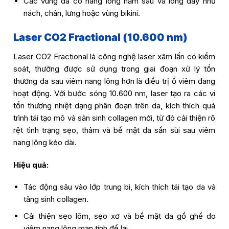
Các vùng da có nang lông nằm sâu và lông dày như
nách, chân, lưng hoặc vùng bikini.
Laser CO2 Fractional (10.600 nm)
Laser CO2 Fractional là công nghệ laser xâm lấn có kiểm
soát, thường được sử dụng trong giai đoạn xử lý tổn
thương da sau viêm nang lông hơn là điều trị ổ viêm đang
hoạt động. Với bước sóng 10.600 nm, laser tạo ra các vi
tổn thương nhiệt dạng phân đoạn trên da, kích thích quá
trình tái tạo mô và sản sinh collagen mới, từ đó cải thiện rõ
rệt tình trạng sẹo, thâm và bề mặt da sần sùi sau viêm
nang lông kéo dài.
Hiệu quả:
Tác động sâu vào lớp trung bì, kích thích tái tạo da và
tăng sinh collagen.
Cải thiện sẹo lõm, sẹo xơ và bề mặt da gồ ghề do
viêm nang lông mạn tính để lại.