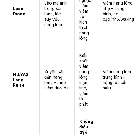
ngược,
vào melanin
Viêm nang lông
giảm
Laser
trong sợi
nhẹ – trung
viêm
Diode
lông, làm
bình, do
do
suy yếu
cạo/nhổ/waxing
kích
nang lông
thích
nang
lông
Kiểm
soát
viêm
Xuyên sâu
nang
Viêm nang lông
Nd:YAG
đến nang
lông
trung bình –
Long-
lông và mô
mạn
nặng, da sẫm
Pulse
viêm dưới da
tính,
màu
giảm
tái
phát
Không
điều
trị ổ