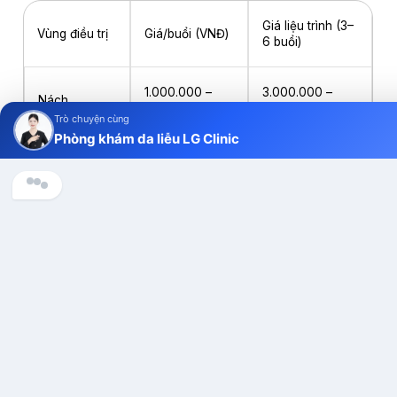
Giá liệu trình (3–
Vùng điều trị
Giá/buổi (VNĐ)
6 buổi)
1.000.000 –
3.000.000 –
Nách
2.000.000
10.000.000
Trò chuyện cùng
Phòng khám da liễu LG Clinic
Cánh tay /
1.500.000 –
4.500.000 –
Cẳng tay
3.000.000
15.000.000
Chào anh/chị, Phòng khám Da liễu LG Clinic có thể hỗ trợ gì cho
Đùi / Cẳng
2.000.000 –
6.000.000 –
chân
4.000.000
20.000.000
1.500.000 –
4.500.000 –
Vùng bikini
3.500.000
18.000.000
Lưng trên /
3.000.000 –
9.000.000 –
Lưng dưới
6.000.000
30.000.000