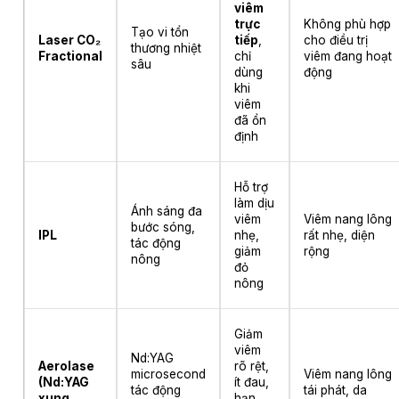
viêm
trực
Không phù hợp
Tạo vi tổn
Laser CO₂
tiếp
,
cho điều trị
thương nhiệt
Fractional
chỉ
viêm đang hoạt
sâu
dùng
động
khi
viêm
đã ổn
định
Hỗ trợ
làm dịu
Ánh sáng đa
viêm
Viêm nang lông
bước sóng,
IPL
nhẹ,
rất nhẹ, diện
tác động
giảm
rộng
nông
đỏ
nông
Giảm
viêm
Nd:YAG
Aerolase
rõ rệt,
microsecond
Viêm nang lông
(Nd:YAG
ít đau,
tác động
tái phát, da
xung
hạn