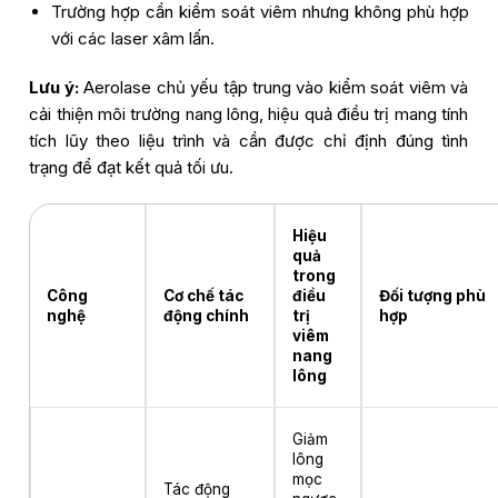
Trường hợp cần kiểm soát viêm nhưng không phù hợp
với các laser xâm lấn.
Lưu ý:
Aerolase chủ yếu tập trung vào kiểm soát viêm và
cải thiện môi trường nang lông, hiệu quả điều trị mang tính
tích lũy theo liệu trình và cần được chỉ định đúng tình
trạng để đạt kết quả tối ưu.
Hiệu
quả
trong
Công
Cơ chế tác
điều
Đối tượng phù
nghệ
động chính
trị
hợp
viêm
nang
lông
Giảm
lông
mọc
Tác động