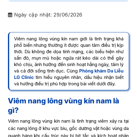
Ngày cập nhật:
29/06/2026
Viêm nang lông vùng kín nam giới là tình trạng khá
phổ biến nhưng thường ít được quan tâm điều trị kịp
thời. Dù không đe dọa tính mạng, các biểu hiện như
sẩn đỏ, mụn mủ hoặc ngứa rát kéo dài có thể gây
khó chịu, ảnh hưởng đến sinh hoạt hằng ngày, tâm lý
và cả đời sống tình dục. Cùng
Phòng khám Da Liễu
LG Clinic
tìm hiểu nguyên nhân, dấu hiệu nhận biết
và hướng điều trị phù hợp trong bài viết dưới đây.
Viêm nang lông vùng kín nam là
gì?
Viêm nang lông vùng kín nam là tình trạng viêm xảy ra tại
các nang lông ở khu vực bìu, gốc dương vật hoặc vùng da
quanh háng khi cấu trúc này bị bít tắc và kích hoạt phản