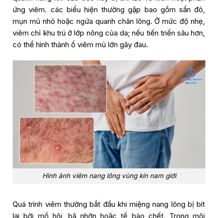
ứng viêm. các biểu hiện thường gặp bao gồm sẩn đỏ,
mụn mủ nhỏ hoặc ngứa quanh chân lông. Ở mức độ nhẹ,
viêm chỉ khu trú ở lớp nông của da; nếu tiến triển sâu hơn,
có thể hình thành ổ viêm mủ lớn gây đau.
Hình ảnh viêm nang lông vùng kín nam giới
Quá trình viêm thường bắt đầu khi miệng nang lông bị bít
lại bởi mồ hôi, bã nhờn hoặc tế bào chết. Trong môi