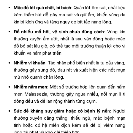
Mặc đồ lót quá chật, bí bách
: Quần lót ôm sát, chất liệu
kém thấm hút dễ gây ma sát và giữ ẩm, khiến vùng da
kín bị kích ứng và tăng nguy cơ bít tắc nang lông.
Đổ nhiều mồ hôi, vệ sinh chưa đúng cách
: Vùng kín
thường xuyên ẩm ướt, nhất là sau vận động hoặc mặc
đồ bó sát lâu giờ, có thể tạo môi trường thuận lợi cho vi
khuẩn và nấm phát triển.
Nhiễm vi khuẩn
: Tác nhân phổ biến nhất là tụ cầu vàng,
thường gây sưng đỏ, đau rát và xuất hiện các nốt mụn
mủ nhỏ quanh chân lông.
Nhiễm nấm men
: Một số trường hợp liên quan đến nấm
men Malassezia, thường gây ngứa nhiều, nổi mụn li ti
đồng đều và dễ lan rộng thành từng cụm.
Sức đề kháng suy giảm hoặc có bệnh lý nề
n: Người
thường xuyên căng thẳng, thiếu ngủ, mắc bệnh mạn
tính hoặc có hệ miễn dịch kém sẽ dễ bị viêm nang
lông tái phát và khó cải thiện hơn.