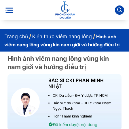
Bỏ
qua
nội
dung
/
/
Trang chủ
Kiến thức viêm nang lông
Hình ảnh
viêm nang lông vùng kín nam giới và hướng điều trị
Hình ảnh viêm nang lông vùng kín
nam giới và hướng điều trị
BÁC SĨ CKI PHAN MINH
NHẬT
CKI Da Liễu – ĐH Y dược TP.HCM
Bác sĩ Y đa khoa – ĐH Y khoa Phạm
Ngọc Thạch
Hơn 11 năm kinh nghiệm
Đã kiểm duyệt nội dung