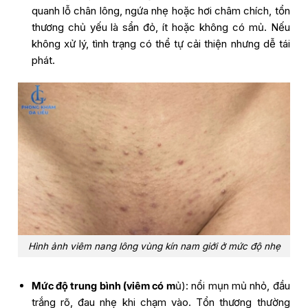
quanh lỗ chân lông, ngứa nhẹ hoặc hơi châm chích, tổn
thương chủ yếu là sẩn đỏ, ít hoặc không có mủ. Nếu
không xử lý, tình trạng có thể tự cải thiện nhưng dễ tái
phát.
Hình ảnh viêm nang lông vùng kín nam giới ở mức độ nhẹ
Mức độ trung bình (viêm có m
ủ): nổi mụn mủ nhỏ, đầu
trắng rõ, đau nhẹ khi chạm vào. Tổn thương thường