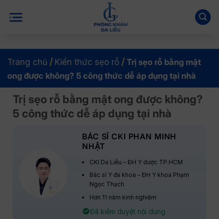
Bỏ
qua
nội
dung
/
/
Trang chủ
Kiến thức sẹo rỗ
Trị sẹo rỗ bằng mật
ong được không? 5 công thức dễ áp dụng tại nhà
Trị sẹo rỗ bằng mật ong được không?
5 công thức dễ áp dụng tại nhà
BÁC SĨ CKI PHAN MINH
NHẬT
CKI Da Liễu – ĐH Y dược TP.HCM
Bác sĩ Y đa khoa – ĐH Y khoa Phạm
Ngọc Thạch
Hơn 11 năm kinh nghiệm
Đã kiểm duyệt nội dung