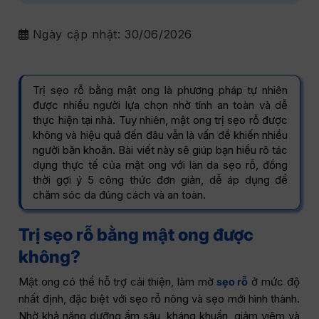
Ngày cập nhật:
30/06/2026
Trị sẹo rỗ bằng mật ong là phương pháp tự nhiên
được nhiều người lựa chọn nhờ tính an toàn và dễ
thực hiện tại nhà. Tuy nhiên, mật ong trị sẹo rỗ được
không và hiệu quả đến đâu vẫn là vấn đề khiến nhiều
người băn khoăn. Bài viết này sẽ giúp bạn hiểu rõ tác
dụng thực tế của mật ong với làn da sẹo rỗ, đồng
thời gợi ý 5 công thức đơn giản, dễ áp dụng để
chăm sóc da đúng cách và an toàn.
Trị sẹo rỗ bằng mật ong được
không?
Mật ong có thể hỗ trợ cải thiện, làm mờ
sẹo rỗ
ở mức độ
nhất định, đặc biệt với sẹo rỗ nông và sẹo mới hình thành.
Nhờ khả năng dưỡng ẩm sâu, kháng khuẩn, giảm viêm và