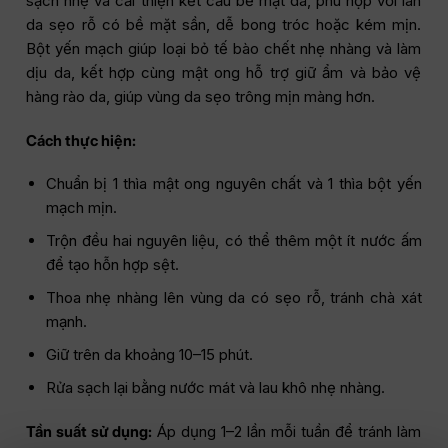
sạch nhẹ và cải thiện kết cấu bề mặt da, phù hợp với làn
da sẹo rỗ có bề mặt sần, dễ bong tróc hoặc kém mịn.
Bột yến mạch giúp loại bỏ tế bào chết nhẹ nhàng và làm
dịu da, kết hợp cùng mật ong hỗ trợ giữ ẩm và bảo vệ
hàng rào da, giúp vùng da sẹo trông mịn màng hơn.
Cách thực hiện:
Chuẩn bị 1 thìa mật ong nguyên chất và 1 thìa bột yến
mạch mịn.
Trộn đều hai nguyên liệu, có thể thêm một ít nước ấm
để tạo hỗn hợp sệt.
Thoa nhẹ nhàng lên vùng da có sẹo rỗ, tránh chà xát
mạnh.
Giữ trên da khoảng 10–15 phút.
Rửa sạch lại bằng nước mát và lau khô nhẹ nhàng.
Tần suất sử dụng:
Áp dụng 1–2 lần mỗi tuần để tránh làm