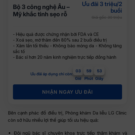
Ưu đãi 3 triệu/2
Bộ 3 công nghệ Âu –
buổi
Mỹ khắc tinh sẹo rỗ
Giá gốc 30 triệu
- Hiệu quả được chứng nhận bởi FDA và CE
- Xoá sẹo, mờ thâm đến 80% sau 2 buổi điều trị
- Xâm lấn tối thiểu - Không bào mỏng da - Không tăng
sắc tố
- Bác sĩ hơn 20 năm kinh nghiệm trực tiếp đồng hành
03
59
51
Ưu đãi áp dụng chỉ còn:
Giờ
Phút
Giây
NHẬN NGAY ƯU ĐÃI
Bên cạnh phác đồ điều trị, Phòng khám Da liễu LG Clinic
còn sở hữu nhiều lợi thế giúp tối ưu hiệu quả:
Đội ngũ bác sĩ chuyên khoa trực tiếp thăm khám và