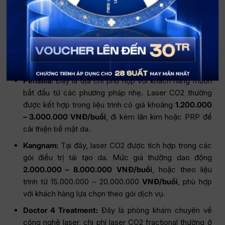
Scar Center:
Nếu sử dụng laser CO2 đơn lẻ, chi phí
khoảng
2.400.000 – 3.000.000 VNĐ/buổi
. Với các
phác đồ kết hợp laser CO2, PRP và bóc tách sẹo, mức
giá có thể tăng lên
4.500.000 – 9.500.000
VNĐ/buổi
,
phù hợp điều trị chuyên sâu hơn.
Pensilia:
Đây là địa chỉ phù hợp với khách hàng muốn
bắt đầu từ các phương pháp nhẹ. Laser CO2 thường
được kết hợp trong liệu trình có giá khoảng
1.200.000
– 3.000.000 VNĐ/buổi
, đi kèm lăn kim hoặc PRP để
cải thiện bề mặt da.
Kangnam:
Tại đây, laser CO2 được tích hợp trong các
gói điều trị tái tạo da. Mức giá thường dao động
2.000.000 – 8.000.000
VNĐ/buổi
, hoặc theo liệu
trình từ 15.000.000 – 20.000.000
VNĐ/buổi
, phù hợp
với khách hàng lựa chọn theo gói dịch vụ.
Doctor 4 Treatment:
Đây là phòng khám chuyên về
công nghệ laser, chi phí laser CO2 fractional thường ở