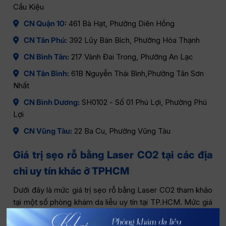
Cầu Kiệu
CN Quận 10:
461 Bà Hạt, Phường Diên Hồng
CN Tân Phú:
392 Lũy Bán Bích, Phường Hòa Thạnh
CN Bình Tân:
217 Vành Đai Trong, Phường An Lạc
CN Tân Bình:
61B Nguyễn Thái Bình,Phường Tân Sơn
Nhất
CN Bình Dương:
SH0102 - Số 01 Phú Lợi, Phường Phú
Lợi
CN Vũng Tàu:
22 Ba Cu, Phường Vũng Tàu
Giá trị sẹo rỗ bằng Laser CO2 tại các địa
chỉ uy tín khác ở TPHCM
Dưới đây là mức giá trị sẹo rỗ bằng Laser CO2 tham khảo
tại một số phòng khám da liễu uy tín tại TP.HCM. Mức giá
có thể thay đổi tùy tình trạng sẹo, diện tích điều trị và