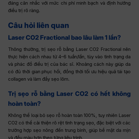
đáng cân nhắc với mức chi phí minh bạch và định hướng
điều trị rõ ràng.
Câu hỏi liên quan
Laser CO2 Fractional bao lâu làm 1 lần?
Thông thường, trị sẹo rỗ bằng Laser CO2 Fractional nên
thực hiện cách nhau từ 4–6 tuần/lần, tùy vào tình trạng da
và phác đồ điều trị của bác sĩ. Khoảng cách này giúp da
có đủ thời gian phục hồi, đồng thời tối ưu hiệu quả tái tạo
collagen và làm đầy sẹo lõm.
Trị sẹo rỗ bằng Laser CO2 có hết không
hoàn toàn?
Không thể loại bỏ sẹo rỗ hoàn toàn 100%, tuy nhiên Laser
CO2 có thể cải thiện rõ rệt tình trạng sẹo, đặc biệt với các
trường hợp sẹo nông đến trung bình, giúp bề mặt da mịn
và đều màu hơn theo từng liệu trình.