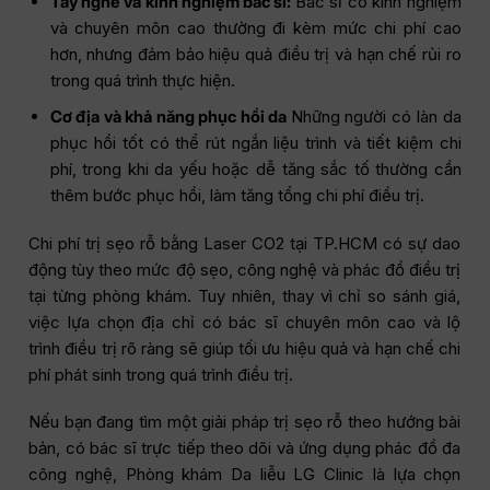
Tay nghề và kinh nghiệm bác sĩ:
Bác sĩ có kinh nghiệm
và chuyên môn cao thường đi kèm mức chi phí cao
hơn, nhưng đảm bảo hiệu quả điều trị và hạn chế rủi ro
trong quá trình thực hiện.
Cơ địa và khả năng phục hồi da
Những người có làn da
phục hồi tốt có thể rút ngắn liệu trình và tiết kiệm chi
phí, trong khi da yếu hoặc dễ tăng sắc tố thường cần
thêm bước phục hồi, làm tăng tổng chi phí điều trị.
Chi phí trị sẹo rỗ bằng Laser CO2 tại TP.HCM có sự dao
động tùy theo mức độ sẹo, công nghệ và phác đồ điều trị
tại từng phòng khám. Tuy nhiên, thay vì chỉ so sánh giá,
việc lựa chọn địa chỉ có bác sĩ chuyên môn cao và lộ
trình điều trị rõ ràng sẽ giúp tối ưu hiệu quả và hạn chế chi
phí phát sinh trong quá trình điều trị.
Nếu bạn đang tìm một giải pháp trị sẹo rỗ theo hướng bài
bản, có bác sĩ trực tiếp theo dõi và ứng dụng phác đồ đa
công nghệ, Phòng khám Da liễu LG Clinic là lựa chọn