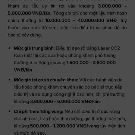
khám da liễu uy tín rơi vào khoảng
3.000.000 –
5.000.000 VNĐ/lần
. Tổng chi phí cho một liệu trình hoàn
chỉnh thường từ
10.000.000 – 40.000.000 VNĐ
, tùy
thuộc vào mức độ sẹo, diện tích điều trị và phác đồ do
bác sĩ xây dựng.
Mức giá trung bình:
Điều trị sẹo rỗ bằng Laser CO2
toàn mặt tại các spa hoặc phòng khám phổ thông
thường dao động khoảng
1.500.000 – 3.500.000
VNĐ/lần
.
Mức giá tại cơ sở chuyên khoa:
Với các bệnh viện da
liễu hoặc phòng khám chuyên sâu có bác sĩ trực tiếp
điều trị và sử dụng công nghệ cao hơn, chi phí thường
khoảng
3.600.000 – 6.000.000 VNĐ/lần
.
Chi phí theo từng vùng:
Nếu chỉ điều trị ở các vùng
nhỏ như má, trán hoặc thái dương, giá thường thấp hơn,
khoảng
500.000 – 1.200.000 VNĐ/vùng
tùy diện tích
và mức độ sẹo.