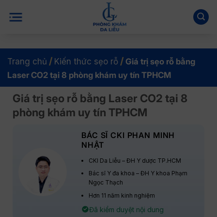
Bỏ
qua
nội
dung
/
/
Trang chủ
Kiến thức sẹo rỗ
Giá trị sẹo rỗ bằng
Laser CO2 tại 8 phòng khám uy tín TPHCM
Giá trị sẹo rỗ bằng Laser CO2 tại 8
phòng khám uy tín TPHCM
BÁC SĨ CKI PHAN MINH
NHẬT
CKI Da Liễu – ĐH Y dược TP.HCM
Bác sĩ Y đa khoa – ĐH Y khoa Phạm
Ngọc Thạch
Hơn 11 năm kinh nghiệm
Đã kiểm duyệt nội dung