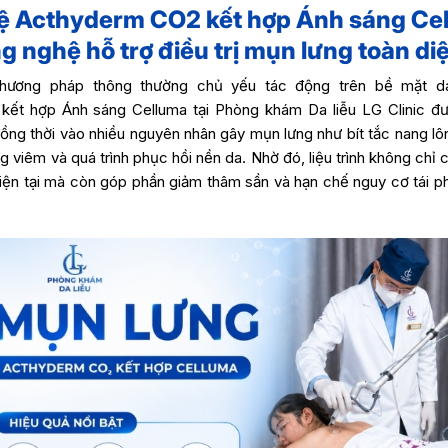
 Acthyderm CO2 kết hợp Ánh sáng Cel
g nghệ hỗ trợ điều trị mụn lưng toàn di
hương pháp thông thường chủ yếu tác động trên bề mặt d
ết hợp Ánh sáng Celluma tại Phòng khám Da liễu LG Clinic đư
ng thời vào nhiều nguyên nhân gây mụn lưng như bít tắc nang lôn
 viêm và quá trình phục hồi nền da. Nhờ đó, liệu trình không chỉ cả
iện tại mà còn góp phần giảm thâm sần và hạn chế nguy cơ tái ph