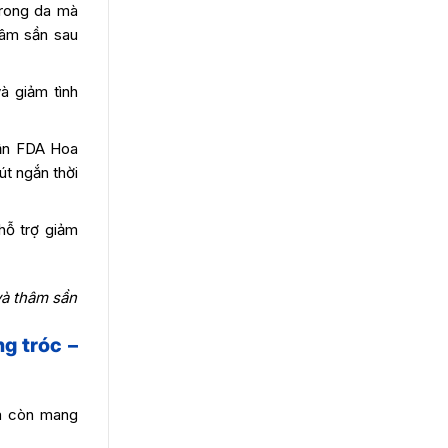
trong da mà
hâm sần sau
à giảm tình
hận FDA Hoa
út ngắn thời
hỗ trợ giảm
và thâm sần
g tróc –
ma còn mang