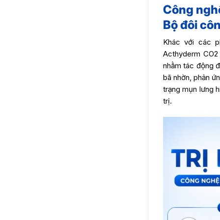
Công nghệ
Bộ đôi côn
Khác với các p
Acthyderm CO2 k
nhằm tác động đồ
bã nhờn, phản ứng
trạng mụn lưng h
trị.