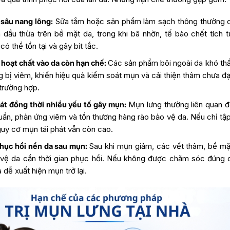
sâu nang lông:
Sữa tắm hoặc sản phẩm làm sạch thông thường c
 dầu thừa trên bề mặt da, trong khi bã nhờn, tế bào chết tích t
có thể tồn tại và gây bít tắc.
hoạt chất vào da còn hạn chế:
Các sản phẩm bôi ngoài da khó th
g bị viêm, khiến hiệu quả kiểm soát mụn và cải thiện thâm chưa đ
trường hợp.
át đồng thời nhiều yếu tố gây mụn:
Mụn lưng thường liên quan đế
huẩn, phản ứng viêm và tổn thương hàng rào bảo vệ da. Nếu chỉ tập
guy cơ mụn tái phát vẫn còn cao.
phục hồi nền da sau mụn:
Sau khi mụn giảm, các vết thâm, bề mặ
 vệ da cần thời gian phục hồi. Nếu không được chăm sóc đúng 
à dễ xuất hiện mụn trở lại.