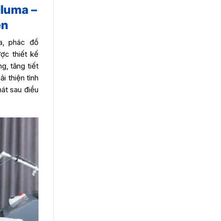
luma –
ện
a, phác đồ
ợc thiết kế
g, tăng tiết
i thiện tình
át sau điều