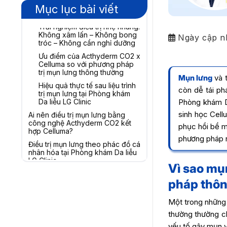
sạch sâu – Kháng viêm – Phục
Mục lục bài viết
hồi nền da
Trải nghiệm điều trị nhẹ nhàng:
Không xâm lấn – Không bong
Ngày cập n
tróc – Không cần nghỉ dưỡng
Ưu điểm của Acthyderm CO2 x
Celluma so với phương pháp
trị mụn lưng thông thường
Mụn lưng
và 
Hiệu quả thực tế sau liệu trình
còn dễ tái ph
trị mụn lưng tại Phòng khám
Da liễu LG Clinic
Phòng khám D
sinh học Cell
Ai nên điều trị mụn lưng bằng
công nghệ Acthyderm CO2 kết
phục hồi bề m
hợp Celluma?
phương pháp 
Điều trị mụn lưng theo phác đồ cá
nhân hóa tại Phòng khám Da liễu
LG Clinic
Vì sao mụ
Vì sao Phòng khám Da liễu LG
pháp thô
Clinic được nhiều khách hàng
lựa chọn điều trị mụn lưng?
Một trong những 
Quy trình điều trị mụn lưng
chuẩn y khoa tại Phòng khám
thường thường ch
Da liễu LG Clinic
yếu tố gây mụn v