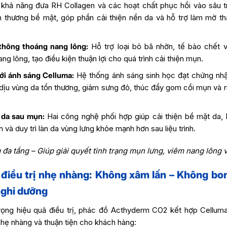
 khả năng đưa RH Collagen và các hoạt chất phục hồi vào sâu 
 thương bề mặt, góp phần cải thiện nền da và hỗ trợ làm mờ t
thông thoáng nang lông:
Hỗ trợ loại bỏ bã nhờn, tế bào chết v
nang lông, tạo điều kiện thuận lợi cho quá trình cải thiện mụn.
ới ánh sáng Celluma:
Hệ thống ánh sáng sinh học đạt chứng n
 dịu vùng da tổn thương, giảm sưng đỏ, thúc đẩy gom cồi mụn và r
 da sau mụn:
Hai công nghệ phối hợp giúp cải thiện bề mặt da, 
 và duy trì làn da vùng lưng khỏe mạnh hơn sau liệu trình.
đa tầng – Giúp giải quyết tình trạng mụn lưng, viêm nang lông 
 điều trị nhẹ nhàng: Không xâm lấn – Không bon
ghỉ dưỡng
rọng hiệu quả điều trị, phác đồ Acthyderm CO2 kết hợp Cellu
nhẹ nhàng và thuận tiện cho khách hàng: