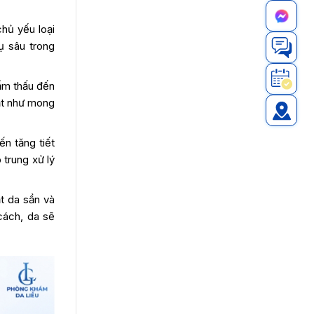
hủ yếu loại
ụ sâu trong
ẩm thấu đến
ạt như mong
n tăng tiết
 trung xử lý
t da sần và
cách, da sẽ