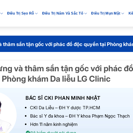
Điều Trị Sẹo Rỗ
Điều Trị Nám Và Sắc Tố
Điều Trị Mụn Mặt
Kế
à thâm sần tận gốc với phác đồ độc quyền tại Phòng khám
ưng và thâm sần tận gốc với phác đ
 Phòng khám Da liễu LG Clinic
BÁC SĨ CKI PHAN MINH NHẬT
CKI Da Liễu – ĐH Y dược TP.HCM
Bác sĩ Y đa khoa – ĐH Y khoa Phạm Ngọc Thạch
Hơn 11 năm kinh nghiệm
Đã kiểm duyệt nội dung