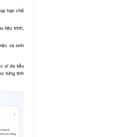
iúp hạn chế
liệu trình,
việc và sinh
 sĩ da liễu
ho từng tình