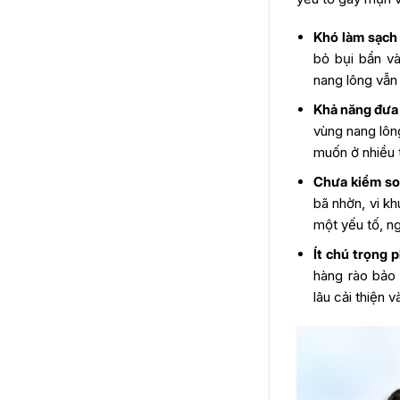
Đăng ký thăm khám để được
tư vấn 1:1 cùng bác sĩ
Khó làm sạch 
Chi phí trị mụn lưng bằng công
bỏ bụi bẩn và
nghệ cao bao nhiêu tiền?
nang lông vẫn 
5 sai lầm phổ biến khiến mụn lưng
dễ tái phát sau điều trị
Khả năng đưa 
Các câu hỏi thường gặp khi trị
vùng nang lôn
mụn lưng
muốn ở nhiều 
Điều trị mụn lưng tại Phòng
khám Da liễu LG Clinic có tái
Chưa kiểm so
phát không?
bã nhờn, vi k
Điều trị mụn lưng có đau
một yếu tố, n
không?
Sau khi điều trị mụn lưng có
Ít chú trọng 
cần nghỉ dưỡng không?
hàng rào bảo
Mụn lưng lâu năm có điều trị
lâu cải thiện v
được không?
Sau khi điều trị mụn lưng có
cần kiêng gì không?