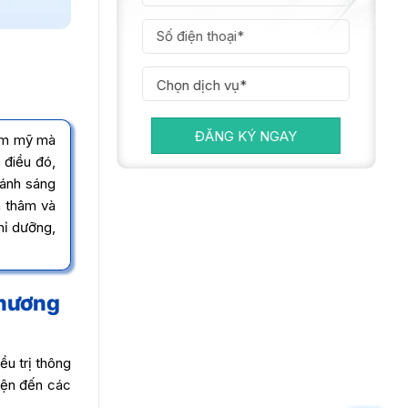
ĐĂNG KÝ NGAY
hẩm mỹ mà
 điều đó,
ánh sáng
n thâm và
hỉ dưỡng,
phương
ều trị thông
diện đến các