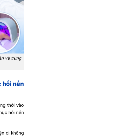
ện và trúng
 hồi nền
ng thời vào
phục hồi nền
n di không