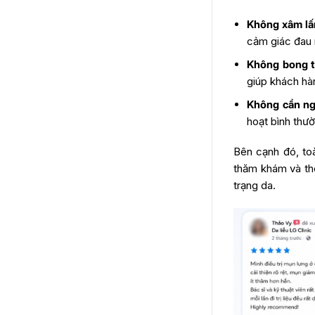
Không xâm lấ
cảm giác đau r
Không bong t
giúp khách hàn
Không cần ng
hoạt bình thư
Bên cạnh đó, toà
thăm khám và the
trạng da.