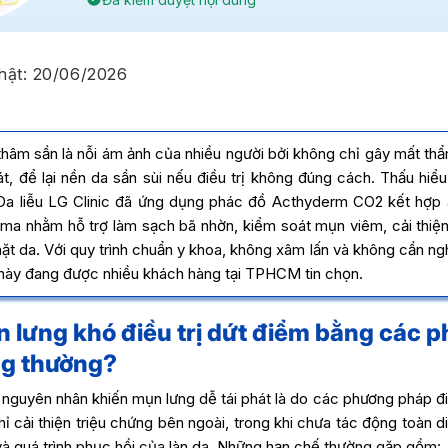
hật:
20/06/2026
thâm sần là nỗi ám ảnh của nhiều người bởi không chỉ gây mất t
át, để lại nền da sần sùi nếu điều trị không đúng cách. Thấu hiểu
a liễu LG Clinic đã ứng dụng phác đồ Acthyderm CO2 kết hợp 
uma nhằm hỗ trợ làm sạch bã nhờn, kiểm soát mụn viêm, cải thiệ
ặt da. Với quy trình chuẩn y khoa, không xâm lấn và không cần ng
này đang được nhiều khách hàng tại TPHCM tin chọn.
n lưng khó điều trị dứt điểm bằng các 
ng thường?
nguyên nhân khiến mụn lưng dễ tái phát là do các phương pháp đi
ỉ cải thiện triệu chứng bên ngoài, trong khi chưa tác động toàn 
à quá trình phục hồi của làn da. Những hạn chế thường gặp gồm: