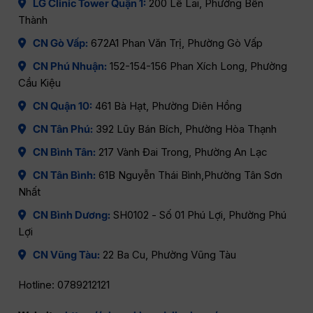
LG Clinic Tower Quận 1:
200 Lê Lai, Phường Bến
Thành
CN Gò Vấp:
672A1 Phan Văn Trị, Phường Gò Vấp
CN Phú Nhuận:
152-154-156 Phan Xích Long, Phường
Cầu Kiệu
CN Quận 10:
461 Bà Hạt, Phường Diên Hồng
CN Tân Phú:
392 Lũy Bán Bích, Phường Hòa Thạnh
CN Bình Tân:
217 Vành Đai Trong, Phường An Lạc
CN Tân Bình:
61B Nguyễn Thái Bình,Phường Tân Sơn
Nhất
CN Bình Dương:
SH0102 - Số 01 Phú Lợi, Phường Phú
Lợi
CN Vũng Tàu:
22 Ba Cu, Phường Vũng Tàu
Hotline: 0789212121