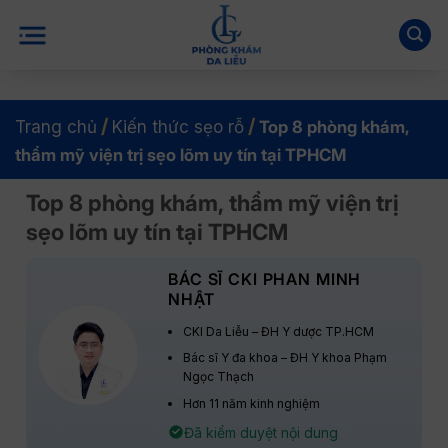
Bỏ
qua
nội
dung
/
/
Trang chủ
Kiến thức sẹo rỗ
Top 8 phòng khám,
thẩm mỹ viện trị sẹo lõm uy tín tại TPHCM
Top 8 phòng khám, thẩm mỹ viện trị
sẹo lõm uy tín tại TPHCM
BÁC SĨ CKI PHAN MINH
NHẬT
CKI Da Liễu – ĐH Y dược TP.HCM
Bác sĩ Y đa khoa – ĐH Y khoa Phạm
Ngọc Thạch
Hơn 11 năm kinh nghiệm
Đã kiểm duyệt nội dung