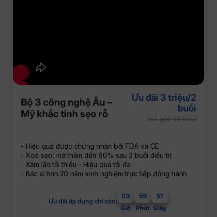
Ưu đãi 3 triệu/2
Bộ 3 công nghệ Âu –
buổi
Mỹ khắc tinh sẹo rỗ
Giá gốc 30 triệu
- Hiệu quả được chứng nhận bởi FDA và CE
- Xoá sẹo, mờ thâm đến 80% sau 2 buổi điều trị
- Xâm lấn tối thiểu - Hiệu quả tối đa
- Bác sĩ hơn 20 năm kinh nghiệm trực tiếp đồng hành
03
59
51
Ưu đãi áp dụng chỉ còn:
Giờ
Phút
Giây