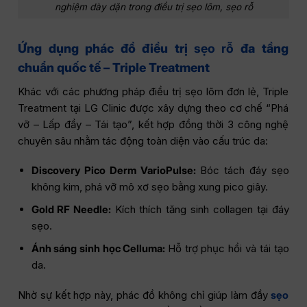
nghiệm dày dặn trong điều trị sẹo lõm, sẹo rỗ
Ứng dụng phác đồ điều trị
sẹo rỗ
đa tầng
chuẩn quốc tế – Triple Treatment
Khác với các phương pháp điều trị sẹo lõm đơn lẻ, Triple
Treatment tại LG Clinic được xây dựng theo cơ chế “Phá
vỡ – Lấp đầy – Tái tạo”, kết hợp đồng thời 3 công nghệ
chuyên sâu nhằm tác động toàn diện vào cấu trúc da:
Discovery Pico Derm VarioPulse:
Bóc tách đáy sẹo
không kim, phá vỡ mô xơ sẹo bằng xung pico giây.
Gold RF Needle:
Kích thích tăng sinh collagen tại đáy
sẹo.
Ánh sáng sinh học Celluma:
Hỗ trợ phục hồi và tái tạo
da.
Nhờ sự kết hợp này, phác đồ không chỉ giúp làm đầy
sẹo