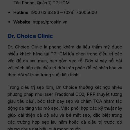
Tân Phong, Quận 7, TP.HCM
Hotline
: 1900 63 63 93 – (028) 73005606
Website
: https://proskin.vn
Dr. Choice Clinic
Dr. Choice Clinic là phòng khám da liễu thẩm mỹ được
nhiều khách hàng tại TPHCM lựa chọn trong điều trị các
vấn đề da sau mụn, bao gồm sẹo rỗ. Đơn vị này nổi bật
với cách tiếp cận điều trị dựa trên phác đồ cá nhân hóa và
theo dõi sát sao trong suốt liệu trình.
Trong điều trị sẹo lõm, Dr. Choice thường kết hợp nhiều
phương pháp như laser Fractional CO2, PRP (huyết tương
giàu tiểu cầu), bóc tách đáy sẹo và chấm TCA nhằm tác
động đa tầng vào mô sẹo. Việc phối hợp các kỹ thuật này
giúp cải thiện cả độ sâu và bề mặt sẹo, đặc biệt trong
các trường hợp sẹo lâu năm hoặc đã điều trị trước đó
nhưng chưa đạt hiệu quả mong muốn.