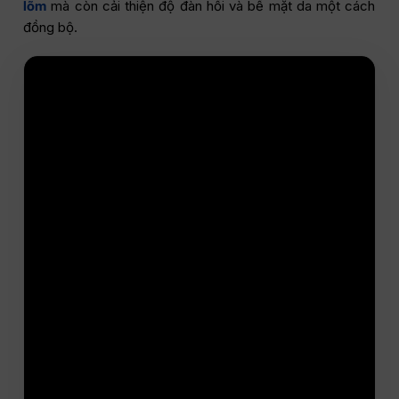
lõm
mà còn cải thiện độ đàn hồi và bề mặt da một cách
đồng bộ.