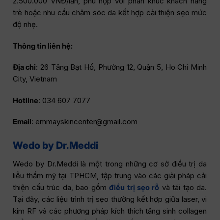
2.500.000 VNĐ/lần, phù hợp với phân khúc khách hàng
trẻ hoặc nhu cầu chăm sóc da kết hợp cải thiện sẹo mức
độ nhẹ.
Thông tin liên hệ:
Địa chỉ
: 26 Tăng Bạt Hổ, Phường 12, Quận 5, Ho Chi Minh
City, Vietnam
Hotline
: 034 607 7077
Email
: emmayskincenter@gmail.com
Wedo by Dr.Meddi
Wedo by Dr.Meddi là một trong những cơ sở điều trị da
liễu thẩm mỹ tại TPHCM, tập trung vào các giải pháp cải
thiện cấu trúc da, bao gồm
điều trị sẹo rỗ
và tái tạo da.
Tại đây, các liệu trình trị sẹo thường kết hợp giữa laser, vi
kim RF và các phương pháp kích thích tăng sinh collagen