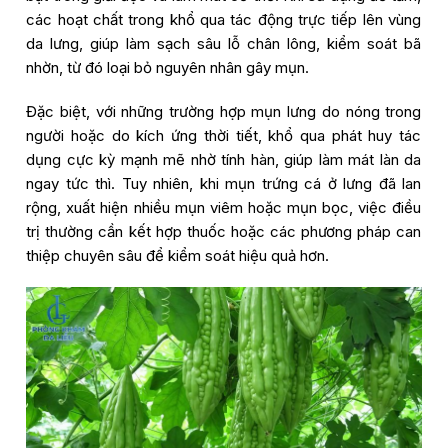
các hoạt chất trong khổ qua tác động trực tiếp lên vùng
da lưng, giúp làm sạch sâu lỗ chân lông, kiểm soát bã
nhờn, từ đó loại bỏ nguyên nhân gây mụn.
Đặc biệt, với những trường hợp mụn lưng do nóng trong
người hoặc do kích ứng thời tiết, khổ qua phát huy tác
dụng cực kỳ mạnh mẽ nhờ tính hàn, giúp làm mát làn da
ngay tức thì. Tuy nhiên, khi mụn trứng cá ở lưng đã lan
rộng, xuất hiện nhiều mụn viêm hoặc mụn bọc, việc điều
trị thường cần kết hợp thuốc hoặc các phương pháp can
thiệp chuyên sâu để kiểm soát hiệu quả hơn.