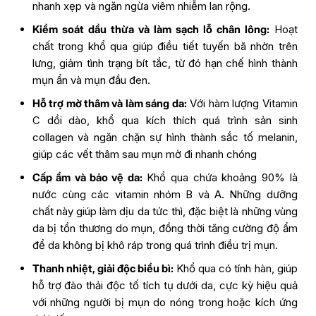
nhanh xẹp và ngăn ngừa viêm nhiễm lan rộng.
Kiểm soát dầu thừa và làm sạch lỗ chân lông:
Hoạt
chất trong khổ qua giúp điều tiết tuyến bã nhờn trên
lưng, giảm tình trạng bít tắc, từ đó hạn chế hình thành
mụn ẩn và mụn đầu đen.
Hỗ trợ mờ thâm và làm sáng da:
Với hàm lượng Vitamin
C dồi dào, khổ qua kích thích quá trình sản sinh
collagen và ngăn chặn sự hình thành sắc tố melanin,
giúp các vết thâm sau mụn mờ đi nhanh chóng
Cấp ẩm và bảo vệ da:
Khổ qua chứa khoảng 90% là
nước cùng các vitamin nhóm B và A. Những dưỡng
chất này giúp làm dịu da tức thì, đặc biệt là những vùng
da bị tổn thương do mụn, đồng thời tăng cường độ ẩm
để da không bị khô ráp trong quá trình điều trị mụn.
Thanh nhiệt, giải độc biểu bì:
Khổ qua có tính hàn, giúp
hỗ trợ đào thải độc tố tích tụ dưới da, cực kỳ hiệu quả
với những người bị mụn do nóng trong hoặc kích ứng