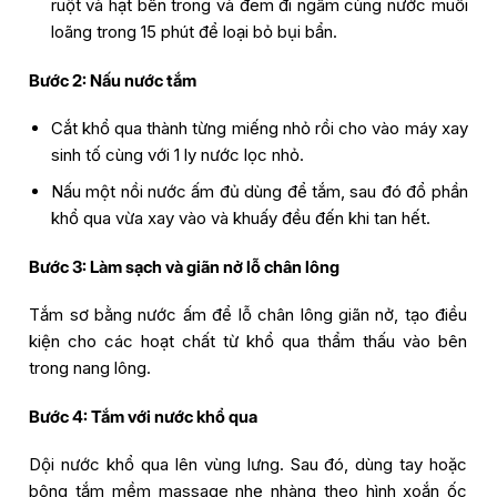
ruột và hạt bên trong và đem đi ngâm cùng nước muối
loãng trong 15 phút để loại bỏ bụi bẩn.
Bước 2: Nấu nước tắm
Cắt khổ qua thành từng miếng nhỏ rồi cho vào máy xay
sinh tố cùng với 1 ly nước lọc nhỏ.
Nấu một nồi nước ấm đủ dùng để tắm, sau đó đổ phần
khổ qua vừa xay vào và khuấy đều đến khi tan hết.
Bước 3: Làm sạch và giãn nở lỗ chân lông
Tắm sơ bằng nước ấm để lỗ chân lông giãn nở, tạo điều
kiện cho các hoạt chất từ khổ qua thẩm thấu vào bên
trong nang lông.
Bước 4: Tắm với nước khổ qua
Dội nước khổ qua lên vùng lưng. Sau đó, dùng tay hoặc
bông tắm mềm massage nhẹ nhàng theo hình xoắn ốc