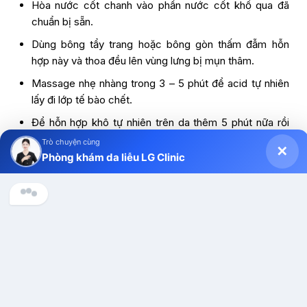
Hòa nước cốt chanh vào phần nước cốt khổ qua đã
chuẩn bị sẵn.
Dùng bông tẩy trang hoặc bông gòn thấm đẫm hỗn
hợp này và thoa đều lên vùng lưng bị mụn thâm.
Massage nhẹ nhàng trong 3 – 5 phút để acid tự nhiên
lấy đi lớp tế bào chết.
Để hỗn hợp khô tự nhiên trên da thêm 5 phút nữa rồi
tắm lại bằng nước mát.
Trò chuyện cùng
✕
Phòng khám da liễu LG Clinic
Lưu ý:
Công thức này chỉ thực hiện tối đa 2 lần/tuần.
Chanh có tính acid mạnh nên tuyệt đối không dùng trên
Chào anh/chị, Phòng khám Da liễu LG Clinic có thể hỗ trợ gì 
các nốt mụn đang bị trầy xước, chảy máu. Đặc biệt, da
cho mình ạ?
sau khi dùng chanh sẽ rất nhạy cảm với ánh nắng nên cần
che chắn kỹ khi ra ngoài.