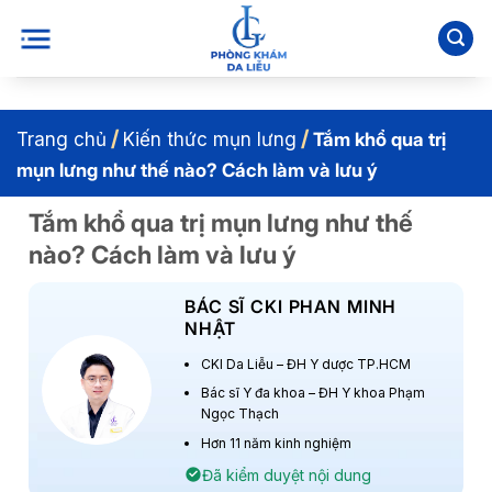
Bỏ
qua
nội
dung
/
/
Trang chủ
Kiến thức mụn lưng
Tắm khổ qua trị
mụn lưng như thế nào? Cách làm và lưu ý
Tắm khổ qua trị mụn lưng như thế
nào? Cách làm và lưu ý
BÁC SĨ CKI PHAN MINH
NHẬT
CKI Da Liễu – ĐH Y dược TP.HCM
Bác sĩ Y đa khoa – ĐH Y khoa Phạm
Ngọc Thạch
Hơn 11 năm kinh nghiệm
Đã kiểm duyệt nội dung