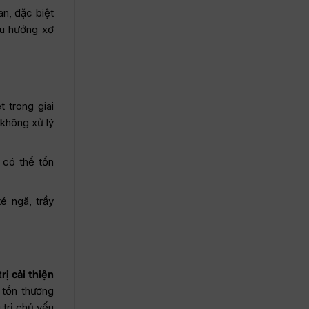
an, đặc biệt
xu hướng xơ
 trong giai
không xử lý
 có thể tổn
é ngã, trầy
rị cải thiện
 tổn thương
u trị chủ yếu