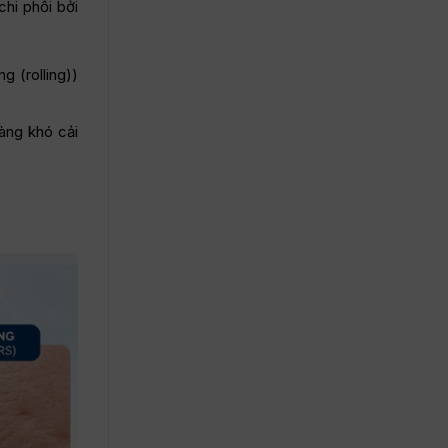
hi phối bởi
g (rolling))
àng khó cải