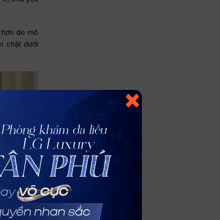
t hơn do mô
m chặt dưới