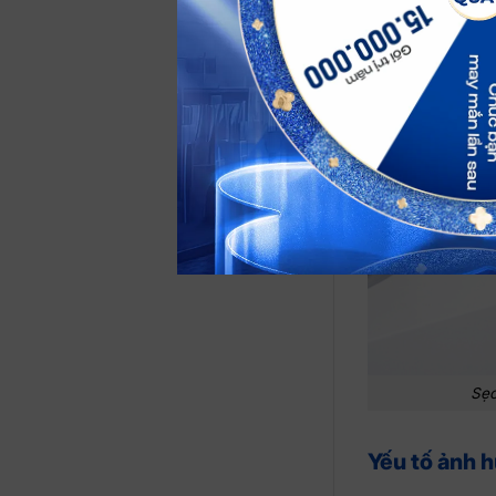
QUA
Sẹo
Yếu tố ảnh h