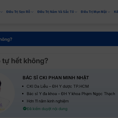
Điều Trị Sẹo Rỗ
Điều Trị Nám Và Sắc Tố
Điều Trị Mụn Mặt
Kế
không?
ó tự hết không?
BÁC SĨ CKI PHAN MINH NHẬT
CKI Da Liễu – ĐH Y dược TP.HCM
Bác sĩ Y đa khoa – ĐH Y khoa Phạm Ngọc Thạch
Hơn 11 năm kinh nghiệm
Đã kiểm duyệt nội dung