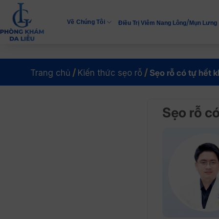
Bỏ
qua
/
Về Chúng Tôi
Điều Trị Viêm Nang Lông
Mụn Lưng
nội
dung
/
/
Trang chủ
Kiến thức sẹo rỗ
Sẹo rỗ có tự hết 
Sẹo rỗ c