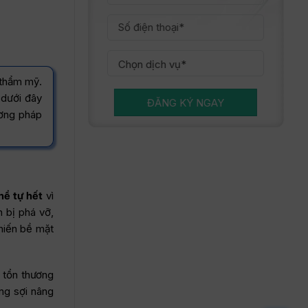
 thẩm mỹ.
 dưới đây
ĐĂNG KÝ NGAY
ương pháp
hể tự hết
vì
n bị phá vỡ,
khiến bề mặt
o tổn thương
ống sợi nâng