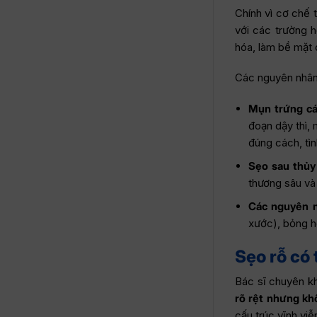
Chính vì cơ chế t
với các trường 
hóa, làm bề mặt d
Các nguyên nhân
Mụn trứng cá
đoạn dậy thì,
đúng cách, tìn
Sẹo sau thủy
thương sâu và 
Các nguyên 
xước), bỏng h
Sẹo rỗ có 
Bác sĩ chuyên kh
rõ rệt nhưng kh
cấu trúc vĩnh viễn