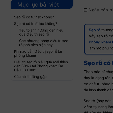
Mục lục bài viết
Ngày cập n
Sẹo rỗ có tự hết không?
Sẹo rỗ có trị được không?
Sẹo rỗ
thường
Yếu tố ảnh hưởng đến hiệu
quả điều trị sẹo rỗ
Vậy sẹo rỗ có 
Các phương pháp điều trị sẹo
Phòng khám D
rỗ phổ biến hiện nay
làm mờ phù hợ
Khi nào cần điều trị sẹo rỗ tại
phòng khám?
Sẹo rỗ có
Điều trị sẹo rỗ hiệu quả (cải thiện
đến 80%) tại Phòng khám Da
Liễu LG Clinic
Theo bác sĩ chuy
Câu hỏi thường gặp
đây là dạng tổn t
Uống collagen có trị sẹo rỗ
cơ chế tự phục h
không?
da hình thành các
Trị sẹo rỗ thường mất bao lâu?
Sẹo rỗ (hay còn 
viêm tại nang lô
đỡ của da, khiến