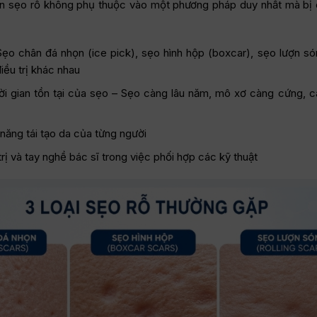
ện sẹo rỗ không phụ thuộc vào một phương pháp duy nhất mà bị c
Sẹo chân đá nhọn (ice pick), sẹo hình hộp (boxcar), sẹo lượn són
iều trị khác nhau
i gian tồn tại của sẹo – Sẹo càng lâu năm, mô xơ càng cứng, c
 năng tái tạo da của từng người
rị và tay nghề bác sĩ trong việc phối hợp các kỹ thuật