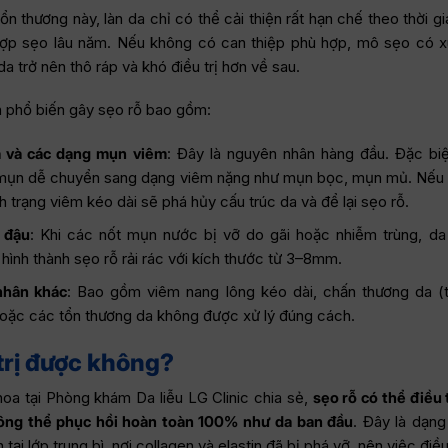
ổn thương này, làn da chỉ có thể cải thiện rất hạn chế theo thời gi
hợp sẹo lâu năm. Nếu không có can thiệp phù hợp, mô sẹo có 
a trở nên thô ráp và khó điều trị hơn về sau.
 phổ biến gây sẹo rỗ bao gồm:
 và các dạng mụn viêm
: Đây là nguyên nhân hàng đầu. Đặc biệt
 mụn dễ chuyển sang dạng viêm nặng như mụn bọc, mụn mủ. Nếu 
h trạng viêm kéo dài sẽ phá hủy cấu trúc da và để lại sẹo rỗ.
 đậu
: Khi các nốt mụn nước bị vỡ do gãi hoặc nhiễm trùng, da
hình thành sẹo rỗ rải rác với kích thước từ 3–8mm.
nhân khác
: Bao gồm viêm nang lông kéo dài, chấn thương da (t
oặc các tổn thương da không được xử lý đúng cách.
trị được không?
oa tại Phòng khám Da liễu LG Clinic chia sẻ,
sẹo rỗ có thể điều t
ông thể phục hồi hoàn toàn 100% như da ban đầu
. Đây là dạng
 tại lớp trung bì, nơi collagen và elastin đã bị phá vỡ, nên việc điề