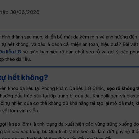
hật:
30/06/2026
 hình thành sau mụn, khiến bề mặt da kém mịn và ảnh hưởng đến
tự hết không, và đâu là cách cải thiện an toàn, hiệu quả? Bài viết
a liễu LG
sẽ giúp bạn hiểu rõ bản chất sẹo rỗ và gợi ý các ph
p theo da liễu.
 tự hết không?
ên khoa da liễu tại Phòng khám Da liễu LG Clinic,
sẹo rỗ không t
hương cấu trúc sâu tại lớp trung bì của da. Khi collagen và elasti
ồi tự nhiên của cơ thể không đủ khả năng tái tạo lại mô đã mất, 
 vết lõm vĩnh viễn.
gọi là sẹo lõm) là tình trạng da xuất hiện các vùng trũng xuống d
ng lan sâu vào trung bì. Quá trình viêm kéo dài làm đứt gãy hệ th
 vùng da sau khi lành không được lấp đầy như ban đầu.