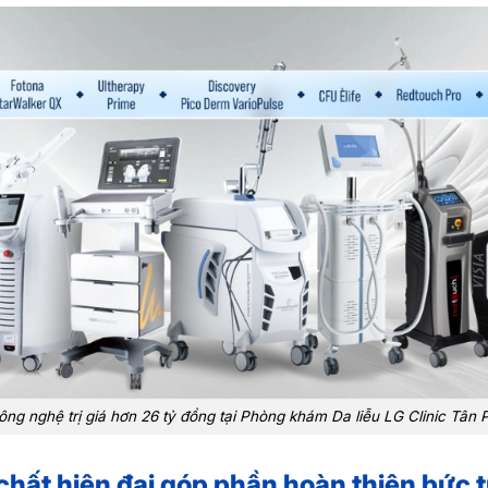
ng nghệ trị giá hơn 26 tỷ đồng tại Phòng khám Da liễu LG Clinic Tân 
 chất hiện đại góp phần hoàn thiện bức 