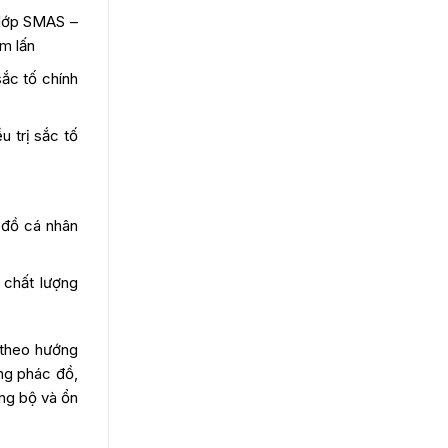
 lớp SMAS –
âm lấn
sắc tố chính
 trị sắc tố
 đồ cá nhân
 chất lượng
 theo hướng
ùng phác đồ,
ồng bộ và ổn