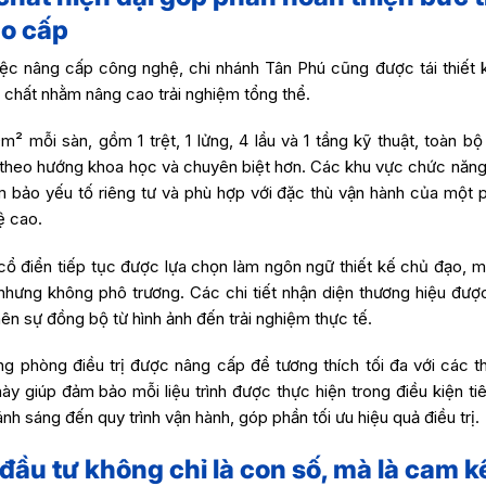
ao cấp
ệc nâng cấp công nghệ, chi nhánh Tân Phú cũng được tái thiết k
t chất nhằm nâng cao trải nghiệm tổng thể.
² mỗi sàn, gồm 1 trệt, 1 lửng, 4 lầu và 1 tầng kỹ thuật, toàn b
i theo hướng khoa học và chuyên biệt hơn. Các khu vực chức năn
ảm bảo yếu tố riêng tư và phù hợp với đặc thù vận hành của một
ệ cao.
ổ điển tiếp tục được lựa chọn làm ngôn ngữ thiết kế chủ đạo, m
nhưng không phô trương. Các chi tiết nhận diện thương hiệu đượ
nên sự đồng bộ từ hình ảnh đến trải nghiệm thực tế.
ng phòng điều trị được nâng cấp để tương thích tối đa với các t
ày giúp đảm bảo mỗi liệu trình được thực hiện trong điều kiện ti
ánh sáng đến quy trình vận hành, góp phần tối ưu hiệu quả điều trị.
đầu tư không chỉ là con số, mà là cam kế