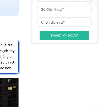
ĐĂNG KÝ NGAY
 quả điều
 mạnh tay
không chỉ
u trị với
cao hơn.