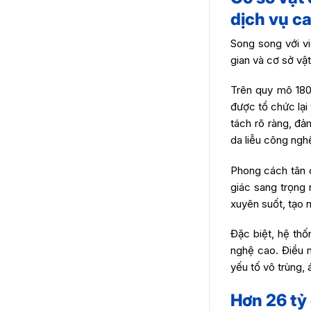
dịch vụ c
Song song với vi
gian và cơ sở vậ
Trên quy mô 180m
được tổ chức lạ
tách rõ ràng, đ
da liễu công ngh
Phong cách tân c
giác sang trọng 
xuyên suốt, tạo 
Đặc biệt, hệ thố
nghệ cao. Điều n
yếu tố vô trùng, 
Hơn 26 tỷ 