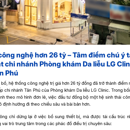
công nghệ hơn 26 tỷ – Tâm điểm chú ý t
ắt chi nhánh Phòng khám Da liễu LG Clin
n Phú
 bố, hệ thống công nghệ trị giá hơn 26 tỷ đồng đã trở thành điểm 
ấp chi nhánh Tân Phú của Phòng khám Da liễu LG Clinic. Trong bố
nh theo mô hình đơn lẻ, việc đầu tư đồng bộ một hệ sinh thái cô
õ định hướng đi theo chiều sâu và bài bản hơn.
ng chỉ dừng lại ở việc bổ sung thiết bị, mà được tái cấu trúc 
g vai trò trung tâm trong các phác đồ điều trị chuyên sâu: