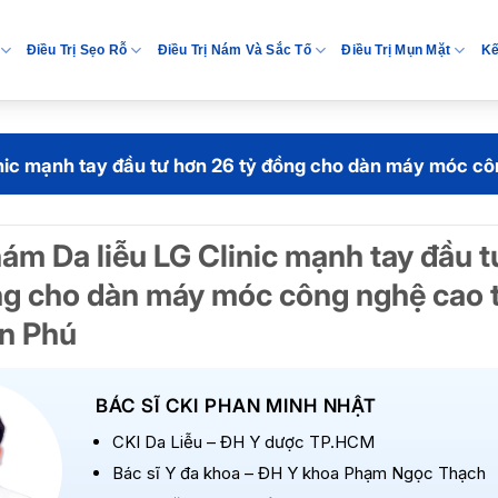
Điều Trị Sẹo Rỗ
Điều Trị Nám Và Sắc Tố
Điều Trị Mụn Mặt
Kế
nic mạnh tay đầu tư hơn 26 tỷ đồng cho dàn máy móc cô
ám Da liễu LG Clinic mạnh tay đầu t
ng cho dàn máy móc công nghệ cao t
n Phú
BÁC SĨ CKI PHAN MINH NHẬT
CKI Da Liễu – ĐH Y dược TP.HCM
Bác sĩ Y đa khoa – ĐH Y khoa Phạm Ngọc Thạch