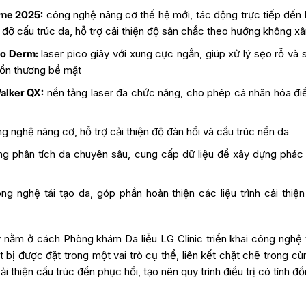
ime 2025:
công nghệ nâng cơ thế hệ mới, tác động trực tiếp đến
 đỡ cấu trúc da, hỗ trợ cải thiện độ săn chắc theo hướng không x
co Derm:
laser pico giây với xung cực ngắn, giúp xử lý sẹo rỗ và 
tổn thương bề mặt
alker QX:
nền tảng laser đa chức năng, cho phép cá nhân hóa điều
g nghệ nâng cơ, hỗ trợ cải thiện độ đàn hồi và cấu trúc nền da
g phân tích da chuyên sâu, cung cấp dữ liệu để xây dựng phác
g nghệ tái tạo da, góp phần hoàn thiện các liệu trình cải thiện
 nằm ở cách Phòng khám Da liễu LG Clinic triển khai công nghệ
t bị được đặt trong một vai trò cụ thể, liên kết chặt chẽ trong c
cải thiện cấu trúc đến phục hồi, tạo nên quy trình điều trị có tính đ