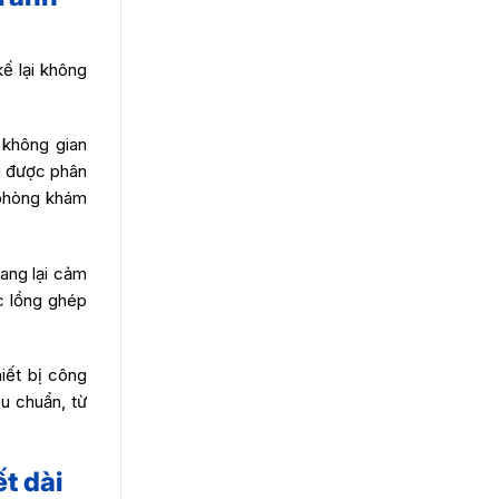
ế lại không
ộ không gian
g được phân
 phòng khám
ang lại cảm
c lồng ghép
hiết bị công
êu chuẩn, từ
t dài