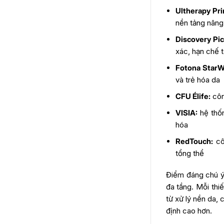
Ultherapy Pr
nền tảng nâng
Discovery Pi
xác, hạn chế 
Fotona StarW
và trẻ hóa da
CFU Élife:
côn
VISIA:
hệ thốn
hóa
RedTouch:
côn
tổng thể
Điểm đáng chú ý
đa tầng. Mỗi thiế
từ xử lý nền da, 
định cao hơn.