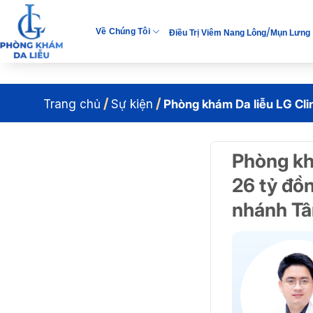
Bỏ
qua
/
Về Chúng Tôi
Điều Trị Viêm Nang Lông
Mụn Lưng
nội
dung
/
/
Trang chủ
Sự kiện
Phòng khám Da liễu LG Cli
Phòng kh
26 tỷ đồ
nhánh Tâ