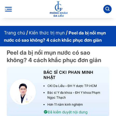
Bỏ
qua
nội
dung
/
/
Trang chủ
Kiến thức trị mụn
Peel da bị nổi mụn
nước​ có sao không? 4 cách khắc phục đơn giản
Peel da bị nổi mụn nước​ có sao
không? 4 cách khắc phục đơn giản
BÁC SĨ CKI PHAN MINH
NHẬT
CKI Da Liễu – ĐH Y dược TP.HCM
Bác sĩ Y đa khoa – ĐH Y khoa Phạm
Ngọc Thạch
Hơn 11 năm kinh nghiệm
Đã kiểm duyệt nội dung