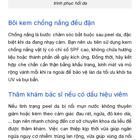
trình phục hồi da
Bôi kem chống nắng đều đặn
Chống nắng là bước chăm sóc bắt buộc sau peel da, đặc
biệt khi da đang nhạy cảm. Bạn nên ưu tiên sử dụng kem
chống nắng vật lý có chỉ số SPF cao, không chứa hương
liệu hoặc thành phần dễ gây kích ứng. Đồng thời, hãy kết
hợp che chắn cẩn thận bằng khẩu trang, kính mát và mũ
rộng vành mỗi khi ra ngoài để bảo vệ làn da tối ưu khỏi tia
UV và bụi bẩn.
Thăm khám bác sĩ nếu có dấu hiệu viêm
Nếu tình trạng peel da bị nổi mụn nước không thuyên
giảm hoặc kèm theo cảm giác đau rát, ngứa, đỏ kéo dài,
… bạn nên nhanh chóng đến cơ sở chuyên khoa da liễu để
được thăm khám. Việc can thiệp kịp thời vừa giúp ngăn
ngừa nguy cơ nhiễm trùng lan rộng, vừa giúp vùng da nổi