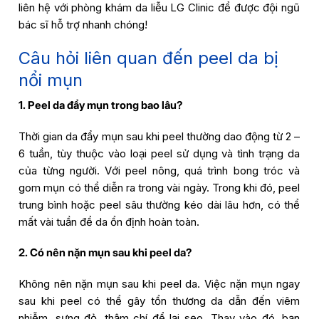
liên hệ với phòng khám da liễu LG Clinic để được đội ngũ
bác sĩ hỗ trợ nhanh chóng!
Câu hỏi liên quan đến peel da bị
nổi mụn
1. Peel da đẩy mụn trong bao lâu?
Thời gian da đẩy mụn sau khi peel thường dao động từ 2 –
6 tuần, tùy thuộc vào loại peel sử dụng và tình trạng da
của từng người. Với peel nông, quá trình bong tróc và
gom mụn có thể diễn ra trong vài ngày. Trong khi đó, peel
trung bình hoặc peel sâu thường kéo dài lâu hơn, có thể
mất vài tuần để da ổn định hoàn toàn.
2. Có nên nặn mụn sau khi peel da?
Không nên nặn mụn sau khi peel da. Việc nặn mụn ngay
sau khi peel có thể gây tổn thương da dẫn đến viêm
nhiễm, sưng đỏ, thậm chí để lại sẹo. Thay vào đó, bạn