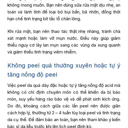
không mong muốn. Bạn nên dùng sữa rửa mặt dịu nhẹ, an
toàn và lành tính để loại bỏ bụi bẩn, bã nhờn, đồng thời
hạn chế tình trạng bít tắc lỗ chân lông.
Khi rửa mặt, bạn nên thao tác thật nhẹ nhàng, tránh chà
xát mạnh hoặc làm vỡ mụn nước. Điều này giúp giảm
thiểu nguy cơ lây lan mụn sang các vùng da xung quanh
và giảm thiểu tình trạng viêm nhiễm.
Không peel quá thường xuyên hoặc tự ý
tăng nồng độ peel
Việc peel da quá dày đặc hoặc tự ý tăng nồng độ acid mà
không có chỉ định chuyên môn có thể khiến da bị bào
mòn, suy yếu hàng rào bảo vệ và dễ phát sinh kích ứng.
Do đó, khoảng cách giữa các lần peel nên được giãn
cách hợp lý, thường từ 2 – 4 tuần tùy loại peel và tình trạng
da cụ thể. Để đảm bảo an toàn, bạn nên tham khảo ý kiến
bác sĩ da liễu trước khi lên lịch peel định kỳ.