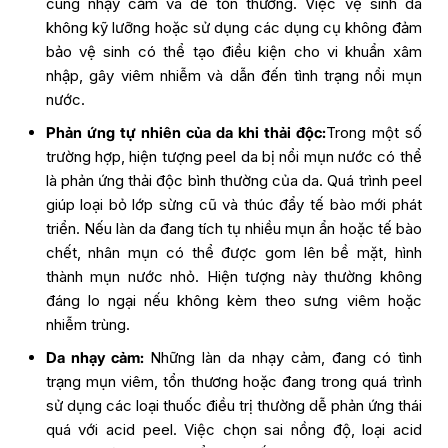
cùng nhạy cảm và dễ tổn thương. Việc vệ sinh da
không kỹ lưỡng hoặc sử dụng các dụng cụ không đảm
bảo vệ sinh có thể tạo điều kiện cho vi khuẩn xâm
nhập, gây viêm nhiễm và dẫn đến tình trạng nổi mụn
nước.
Phản ứng tự nhiên của da khi thải độc:
Trong một số
trường hợp, hiện tượng peel da bị nổi mụn nước có thể
là phản ứng thải độc bình thường của da. Quá trình peel
giúp loại bỏ lớp sừng cũ và thúc đẩy tế bào mới phát
triển. Nếu làn da đang tích tụ nhiều mụn ẩn hoặc tế bào
chết, nhân mụn có thể được gom lên bề mặt, hình
thành mụn nước nhỏ. Hiện tượng này thường không
đáng lo ngại nếu không kèm theo sưng viêm hoặc
nhiễm trùng.
Da nhạy cảm:
Những làn da nhạy cảm, đang có tình
trạng mụn viêm, tổn thương hoặc đang trong quá trình
sử dụng các loại thuốc điều trị thường dễ phản ứng thái
quá với acid peel. Việc chọn sai nồng độ, loại acid