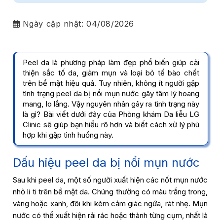
Ngày cập nhật:
04/08/2026
Peel da là phương pháp làm đẹp phổ biến giúp cải
thiện sắc tố da, giảm mụn và loại bỏ tế bào chết
trên bề mặt hiệu quả. Tuy nhiên, không ít người gặp
tình trạng
peel da bị nổi mụn nước
gây tâm lý hoang
mang, lo lắng. Vậy nguyên nhân gây ra tình trạng này
là gì? Bài viết dưới đây của Phòng khám Da liễu LG
Clinic sẽ giúp bạn hiểu rõ hơn và biết cách xử lý phù
hợp khi gặp tình huống này.
Dấu hiệu peel da bị nổi mụn nước
Sau khi peel da, một số người xuất hiện các nốt mụn nước
nhỏ li ti trên bề mặt da. Chúng thường có màu trắng trong,
vàng hoặc xanh, đôi khi kèm cảm giác ngứa, rát nhẹ. Mụn
nước có thể xuất hiện rải rác hoặc thành từng cụm, nhất là