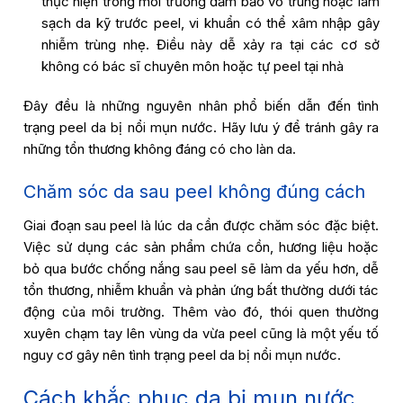
thực hiện trong môi trường đảm bảo vô trùng hoặc làm
sạch da kỹ trước peel, vi khuẩn có thể xâm nhập gây
nhiễm trùng nhẹ. Điều này dễ xảy ra tại các cơ sở
không có bác sĩ chuyên môn hoặc tự peel tại nhà
Đây đều là những nguyên nhân phổ biến dẫn đến tình
trạng peel da bị nổi mụn nước. Hãy lưu ý để tránh gây ra
những tổn thương không đáng có cho làn da.
Chăm sóc da sau peel không đúng cách
Giai đoạn sau peel là lúc da cần được chăm sóc đặc biệt.
Việc sử dụng các sản phẩm chứa cồn, hương liệu hoặc
bỏ qua bước chống nắng sau peel sẽ làm da yếu hơn, dễ
tổn thương, nhiễm khuẩn và phản ứng bất thường dưới tác
động của môi trường. Thêm vào đó, thói quen thường
xuyên chạm tay lên vùng da vừa peel cũng là một yếu tố
nguy cơ gây nên tình trạng peel da bị nổi mụn nước.
Cách khắc phục da bị mụn nước