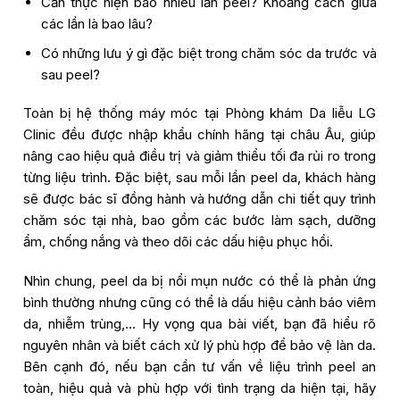
Cần thực hiện bao nhiêu lần peel? Khoảng cách giữa
các lần là bao lâu?
Có những lưu ý gì đặc biệt trong chăm sóc da trước và
sau peel?
Toàn bị hệ thống máy móc tại Phòng khám Da liễu LG
Clinic đều được nhập khẩu chính hãng tại châu Âu, giúp
nâng cao hiệu quả điều trị và giảm thiểu tối đa rủi ro trong
từng liệu trình. Đặc biệt, sau mỗi lần peel da, khách hàng
sẽ được bác sĩ đồng hành và hướng dẫn chi tiết quy trình
chăm sóc tại nhà, bao gồm các bước làm sạch, dưỡng
ẩm, chống nắng và theo dõi các dấu hiệu phục hồi.
Nhìn chung,
peel da bị nổi mụn nước có thể là phản ứng
bình thường nhưng cũng có thể là dấu hiệu cảnh báo viêm
da, nhiễm trùng,… Hy vọng qua bài viết, bạn đã hiểu rõ
nguyên nhân và biết cách xử lý phù hợp để bảo vệ làn da.
Bên cạnh đó, nếu bạn cần tư vấn về liệu trình peel an
toàn, hiệu quả và phù hợp với tình trạng da hiện tại, hãy