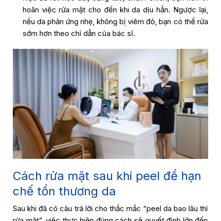
hoãn việc rửa mặt cho đến khi da dịu hẳn. Ngược lại,
nếu da phản ứng nhẹ, không bị viêm đỏ, bạn có thể rửa
sớm hơn theo chỉ dẫn của bác sĩ.
Cách rửa mặt sau khi peel để hạn
chế tổn thương da
Sau khi đã có câu trả lời cho thắc mắc “peel da bao lâu thì
rửa mặt”, việc thực hiện đúng cách sẽ quyết định lớn đến