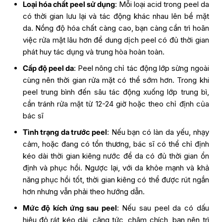
Loại hóa chất peel sử dụng
: Mỗi loại acid trong peel da
có thời gian lưu lại và tác động khác nhau lên bề mặt
da. Nồng độ hóa chất càng cao, bạn càng cần trì hoãn
việc rửa mặt lâu hơn để dung dịch peel có đủ thời gian
phát huy tác dụng và trung hòa hoàn toàn.
Cấp độ peel da
: Peel nông chỉ tác động lớp sừng ngoài
cùng nên thời gian rửa mặt có thể sớm hơn. Trong khi
peel trung bình đến sâu tác động xuống lớp trung bì,
cần tránh rửa mặt từ 12-24 giờ hoặc theo chỉ định của
bác sĩ
Tình trạng da trước peel
: Nếu bạn có làn da yếu, nhạy
cảm, hoặc đang có tổn thương, bác sĩ có thể chỉ định
kéo dài thời gian kiêng nước để da có đủ thời gian ổn
định và phục hồi. Ngược lại, với da khỏe mạnh và khả
năng phục hồi tốt, thời gian kiêng có thể được rút ngắn
hơn nhưng vẫn phải theo hướng dẫn.
Mức độ kích ứng sau peel
: Nếu sau peel da có dấu
hiệu đỏ rát kéo dài, căng tức, châm chích, bạn nên trì