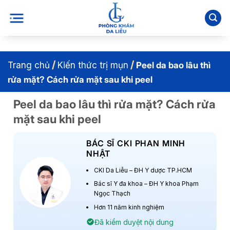
Bỏ
qua
nội
dung
/
/
Trang chủ
Kiến thức trị mụn
Peel da bao lâu thì
rửa mặt? Cách rửa mặt sau khi peel
Peel da bao lâu thì rửa mặt? Cách rửa
mặt sau khi peel
BÁC SĨ CKI PHAN MINH
NHẬT
CKI Da Liễu – ĐH Y dược TP.HCM
Bác sĩ Y đa khoa – ĐH Y khoa Phạm
Ngọc Thạch
Hơn 11 năm kinh nghiệm
Đã kiểm duyệt nội dung