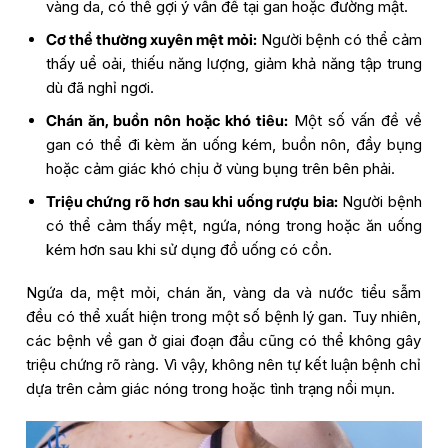
vàng da, có thể gợi ý vấn đề tại gan hoặc đường mật.
Cơ thể thường xuyên mệt mỏi:
Người bệnh có thể cảm
thấy uể oải, thiếu năng lượng, giảm khả năng tập trung
dù đã nghỉ ngơi.
Chán ăn, buồn nôn hoặc khó tiêu:
Một số vấn đề về
gan có thể đi kèm ăn uống kém, buồn nôn, đầy bụng
hoặc cảm giác khó chịu ở vùng bụng trên bên phải.
Triệu chứng rõ hơn sau khi uống rượu bia:
Người bệnh
có thể cảm thấy mệt, ngứa, nóng trong hoặc ăn uống
kém hơn sau khi sử dụng đồ uống có cồn.
Ngứa da, mệt mỏi, chán ăn, vàng da và nước tiểu sẫm
đều có thể xuất hiện trong một số bệnh lý gan. Tuy nhiên,
các bệnh về gan ở giai đoạn đầu cũng có thể không gây
triệu chứng rõ ràng. Vì vậy, không nên tự kết luận bệnh chỉ
dựa trên cảm giác nóng trong hoặc tình trạng nổi mụn.