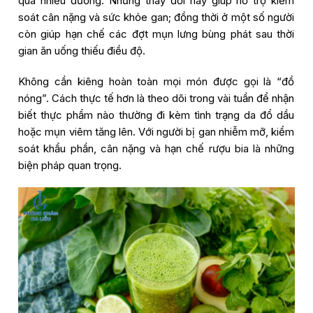
quá nhiều đường. Những thay đổi này giúp hỗ trợ kiểm
soát cân nặng và sức khỏe gan; đồng thời ở một số người
còn giúp hạn chế các đợt mụn lưng bùng phát sau thời
gian ăn uống thiếu điều độ.
Không cần kiêng hoàn toàn mọi món được gọi là “đồ
nóng”. Cách thực tế hơn là theo dõi trong vài tuần để nhận
biết thực phẩm nào thường đi kèm tình trạng da đổ dầu
hoặc mụn viêm tăng lên. Với người bị gan nhiễm mỡ, kiểm
soát khẩu phần, cân nặng và hạn chế rượu bia là những
biện pháp quan trọng.