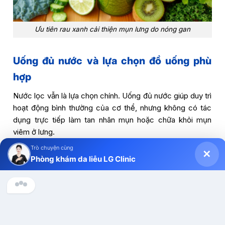
Ưu tiên rau xanh cải thiện mụn lưng do nóng gan
Uống đủ nước và lựa chọn đồ uống phù
hợp
Nước lọc vẫn là lựa chọn chính. Uống đủ nước giúp duy trì
hoạt động bình thường của cơ thể, nhưng không có tác
dụng trực tiếp làm tan nhân mụn hoặc chữa khỏi mụn
viêm ở lưng.
Trò chuyện cùng
✕
Rau má, atiso, diếp cá hoặc trà xanh có thể được sử dụng
Phòng khám da liễu LG Clinic
như đồ uống thông thường nếu cơ thể dung nạp tốt. Khi
dùng nên:
Chào anh/chị, Phòng khám Da liễu LG Clinic có thể hỗ trợ gì 
cho mình ạ?
Không thêm quá nhiều đường.
Không uống thay hoàn toàn nước lọc.