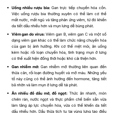
Uống nhiều rượu bia:
Gan trực tiếp chuyển hóa cồn.
Việc uống rượu bia thường xuyên có thể làm cơ thể
mất nước, mất ngủ và tăng phản ứng viêm, từ đó khiến
da tiết dầu nhiều hơn và mụn lưng dễ bùng phát.
Viêm gan do virus:
Viêm gan B, viêm gan C và một số
dạng viêm gan khác có thể làm chức năng chuyển hóa
của gan bị ảnh hưởng. Khi cơ thể mệt mỏi, ăn uống
kém hoặc rối loạn chuyển hóa, tình trạng mụn ở lưng
có thể xuất hiện đồng thời hoặc khó cải thiện hơn.
Gan nhiễm mỡ:
Gan nhiễm mỡ thường liên quan đến
thừa cân, rối loạn đường huyết và mỡ máu. Những yếu
tố này cũng có thể ảnh hưởng đến hormone, tăng tiết
bã nhờn và làm mụn ở lưng dễ tái phát.
Ăn nhiều đồ dầu mỡ, đồ ngọt:
Thức ăn nhanh, món
chiên rán, nước ngọt và thực phẩm chế biến sẵn vừa
làm tăng áp lực chuyển hóa, vừa có thể khiến da tiết
dầu nhiều hơn. Dầu thừa tích tụ tại vùng lưng tạo điều