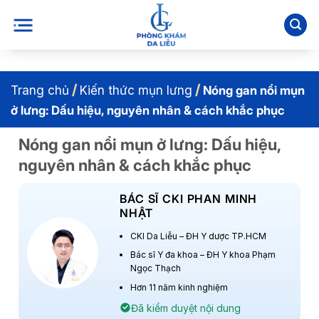
Bỏ
qua
nội
dung
/
/
Trang chủ
Kiến thức mụn lưng
Nóng gan nổi mụn
ở lưng: Dấu hiệu, nguyên nhân & cách khắc phục
Nóng gan nổi mụn ở lưng: Dấu hiệu,
nguyên nhân & cách khắc phục
BÁC SĨ CKI PHAN MINH
NHẬT
CKI Da Liễu – ĐH Y dược TP.HCM
Bác sĩ Y đa khoa – ĐH Y khoa Phạm
Ngọc Thạch
Hơn 11 năm kinh nghiệm
Đã kiểm duyệt nội dung