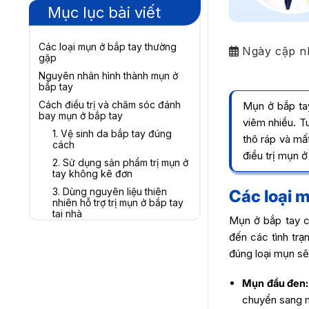
Mục lục bài viết
Các loại mụn ở bắp tay thường
Ngày cập n
gặp
Nguyên nhân hình thành mụn ở
bắp tay
Cách điều trị và chăm sóc đánh
Mụn ở bắp tay
bay mụn ở bắp tay
viêm nhiều. Tu
1. Vệ sinh da bắp tay đúng
thô ráp và mấ
cách
điều trị mụn ở
2. Sử dụng sản phẩm trị mụn ở
tay không kê đơn
3. Dùng nguyên liệu thiên
Các loại 
nhiên hỗ trợ trị mụn ở bắp tay
tại nhà
Mụn ở bắp tay c
4. Điều trị mụn ở bắp tay bằng
đến các tình trạ
công nghệ cao
đúng loại mụn sẽ
5. Thay đổi thói quen sinh hoạt
6. Chế độ ăn uống và lối sống
Mụn đầu đen:
lành mạnh
chuyển sang m
Khi nào mụn ở bắp tay cần thăm