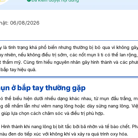
hật:
06/08/2026
 là tình trạng khá phổ biến nhưng thường bị bỏ qua vì không gâ
y nhiên, nếu không điều trị sớm, các nốt mụn li ti có thể lan rộng
t thẩm mỹ. Cùng tìm hiểu nguyên nhân gây hình thành và các ph
 bắp tay hiệu quả.
mụn ở bắp tay thường gặp
ó thể biểu hiện dưới nhiều dạng khác nhau, từ mụn đầu trắng, 
ng dễ nhầm lẫn như viêm nang lông hoặc dày sừng nang lông. Việ
 giúp lựa chọn cách chăm sóc và điều trị phù hợp.
Hình thành khi nang lông bị bít tắc bởi bã nhờn và tế bào chết. 
àu đen do tiếp xúc với không khí và xảy ra quá trình oxy hóa.