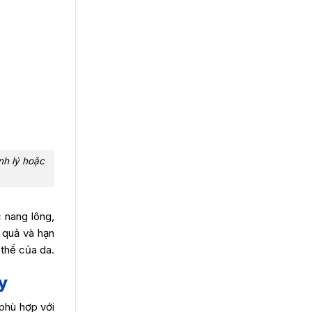
nh lý hoặc
c nang lông,
 quả và hạn
 thể của da.
y
 phù hợp với