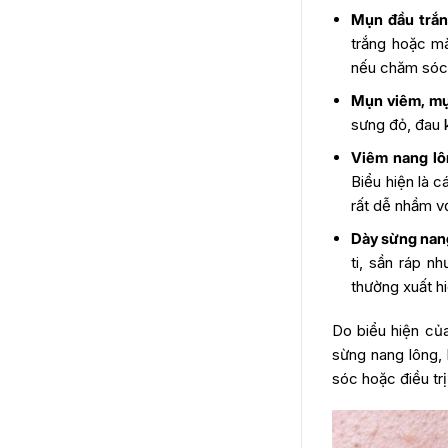
khám bác sĩ da liễu?
Mụn đầu trắn
Điều trị mụn ở bắp tay ở đâu uy tín
trắng hoặc mà
tại TPHCM?
nếu chăm sóc
Câu hỏi thường gặp về mụn ở bắp
tay
Mụn viêm, m
Mụn ở bắp tay có tự hết
sưng đỏ, đau 
không?
Viêm nang lô
Mụn ở bắp tay có phải viêm
Biểu hiện là 
nang lông không?
rất dễ nhầm v
Cách trị mụn ở bắp tay tại nhà
có hiệu quả không?
Dày sừng nan
Mụn nước li ti ở bắp tay là bị
ti, sần ráp n
gì?
thường xuất hi
Mụn ở bắp tay bao lâu thì hết?
Nổi mụn ngứa ở bắp tay là bị
Do biểu hiện của
gì?
sừng nang lông,
sóc hoặc điều trị