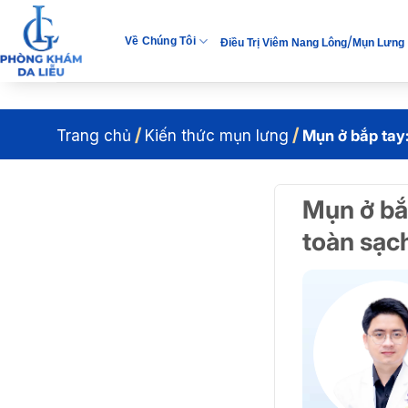
Bỏ
qua
/
Về Chúng Tôi
Điều Trị Viêm Nang Lông
Mụn Lưng
nội
dung
/
/
Trang chủ
Kiến thức mụn lưng
Mụn ở bắp tay
Mụn ở bắp
toàn sạc