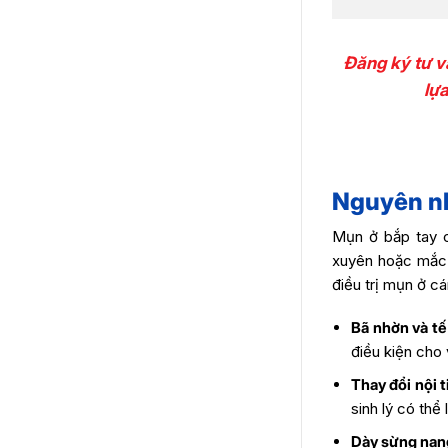
Đăng ký tư vấ
lựa
Nguyên nh
Mụn ở bắp tay có
xuyên hoặc mắc 
điều trị mụn ở c
Bã nhờn và tế 
điều kiện cho 
Thay đổi nội t
sinh lý có th
Dày sừng nan