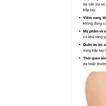
da sần sùi và
bắp tay.
Viêm nang lô
không đúng cá
Mỹ phẩm và s
có khả năng gâ
Quần áo bó sá
vùng bắp tay t
Thói quen sin
da hoặc thườn