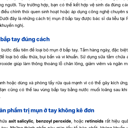
ừng người. Tùy trường hợp, bạn có thể kết hợp vệ sinh da đúng c
 điều chỉnh thói quen sinh hoạt hoặc áp dụng công nghệ chuyên s
 Dưới đây là những cách trị mụn ở bắp tay được bác sĩ da liễu tạ
 khuyến nghị.
a bắp tay đúng cách
à bước đầu tiên để loại bỏ mụn ở bắp tay. Tắm hàng ngày, đặc biệt
để loại bỏ dầu thừa, bụi bẩn và vi khuẩn. Sử dụng sữa tắm chứa ax
roxide giúp làm thông thoáng lỗ chân lông, giảm viêm và ngăn m
ạnh hoặc dùng xà phòng tẩy rửa quá mạnh vì có thể gây kích ứng
 Bạn cũng có thể lau vùng bắp tay bằng nước muối loãng sau khi
.
sản phẩm trị mụn ở tay không kê đơn
chứa
axit salicylic
,
benzoyl peroxide
, hoặc
retinoids
rất hiệu quả
tay. Những thành phần này giúp tẩy tế bào chết, kháng khuẩn 