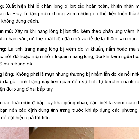
g:
Xuất hiện khi lỗ chân lông bị bít tắc hoàn toàn, khiến nhân
u da. Đây là dạng mụn không viêm nhưng có thể tiến triển thà
 không đúng cách.
ụn mủ:
Xảy ra khi nang lông bị bít tắc kèm theo phản ứng viêm.
khi chạm vào, có thể xuất hiện đầu mủ và dễ để lại thâm sau mụn.
ng:
Là tình trạng nang lông bị viêm do vi khuẩn, nấm hoặc ma s
các nốt đỏ hoặc mụn nhỏ li ti quanh nang lông, đôi khi kèm ngứa h
ới mụn trứng cá.
g lông:
Không phải là mụn nhưng thường bị nhầm lẫn do da nổi nhiề
hư da gà. Tình trạng này liên quan đến sự tích tụ keratin quanh 
ện đối xứng ở hai bắp tay.
 các loại mụn ở bắp tay khá giống nhau, đặc biệt là viêm nang 
 bạn nên xác định đúng tình trạng trước khi áp dụng các phươn
 để đạt hiệu quả tốt hơn.