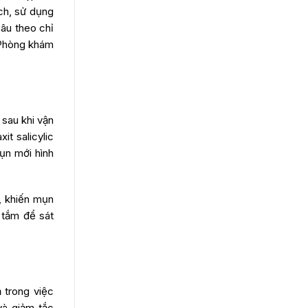
ách, sử dụng
âu theo chỉ
i Phòng khám
 sau khi vận
it salicylic
ụn mới hình
, khiến mụn
 tắm để sát
 trong việc
và giảm tắc