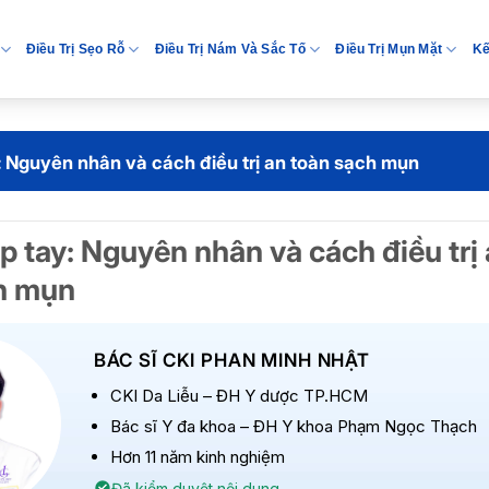
Điều Trị Sẹo Rỗ
Điều Trị Nám Và Sắc Tố
Điều Trị Mụn Mặt
Kế
: Nguyên nhân và cách điều trị an toàn sạch mụn
 tay: Nguyên nhân và cách điều trị
h mụn
BÁC SĨ CKI PHAN MINH NHẬT
CKI Da Liễu – ĐH Y dược TP.HCM
Bác sĩ Y đa khoa – ĐH Y khoa Phạm Ngọc Thạch
Hơn 11 năm kinh nghiệm
Đã kiểm duyệt nội dung