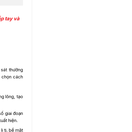
ắp tay và
 sát thường
a chọn cách
ng lông, tạo
số giai đoạn
uất hiện.
i ti, bề mặt