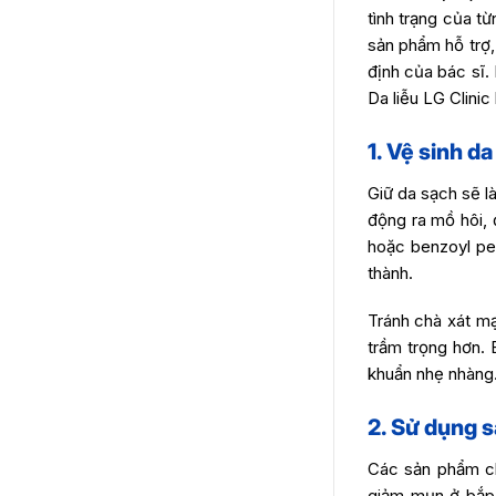
tình trạng của t
sản phẩm hỗ trợ,
định của bác sĩ.
Da liễu LG Clinic
1. Vệ sinh d
Giữ da sạch sẽ l
động ra mồ hôi, 
hoặc benzoyl pe
thành.
Tránh chà xát m
trầm trọng hơn.
khuẩn nhẹ nhàng
2. Sử dụng 
Các sản phẩm 
giảm mụn ở bắp 