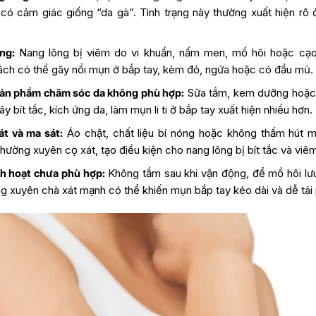
 có cảm giác giống “da gà”. Tình trạng này thường xuất hiện rõ 
ng:
Nang lông bị viêm do vi khuẩn, nấm men, mồ hôi hoặc cạ
ch có thể gây nổi mụn ở bắp tay, kèm đỏ, ngứa hoặc có đầu mủ.
ản phẩm chăm sóc da không phù hợp:
Sữa tắm, kem dưỡng hoặc
y bít tắc, kích ứng da, làm mụn li ti ở bắp tay xuất hiện nhiều hơn.
t và ma sát:
Áo chật, chất liệu bí nóng hoặc không thấm hút m
hường xuyên cọ xát, tạo điều kiện cho nang lông bị bít tắc và viê
h hoạt chưa phù hợp:
Không tắm sau khi vận động, để mồ hôi lưu 
g xuyên chà xát mạnh có thể khiến mụn bắp tay kéo dài và dễ tái 