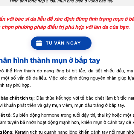
Hình ảnh tổng hợp 5 loại mụn phổ biến ở vùng bắp tay
n với bác sĩ da liễu để xác định đúng tình trạng mụn ở b
 chọn phương pháp điều trị phù hợp với làn da của bạn.
TƯ VẤN NGAY
ân hình thành mụn ở bắp tay
 thể hình thành do nang lông bị bít tắc, da tiết nhiều dầu, ma
một số vấn đề da liễu. Việc xác định đúng nguyên nhân giúp lự
ánh tay phù hợp.
bào chết tích tụ:
Dầu thừa kết hợp với tế bào chết làm bít tắc na
vi khuẩn phát triển và gây mụn viêm, mụn đầu trắng ở bắp tay.
iết tố:
Sự biến động hormone trong tuổi dậy thì, thai kỳ hoặc một 
ể làm tuyến bã nhờn hoạt động mạnh hơn, khiến mụn ở cánh tay dễ x
g lông:
Keratin tích tụ quanh nang lông khiến cánh tay nổi mụn nhỏ l