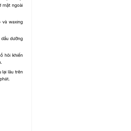
ở mặt ngoài
o và waxing
 dầu dưỡng
ồ hôi khiến
m.
lại lâu trên
phát.