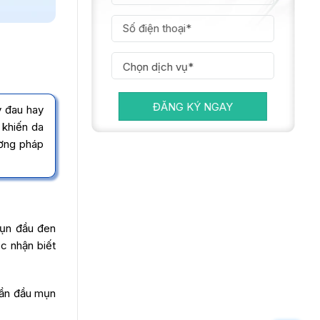
ĐĂNG KÝ NGAY
y đau hay
, khiến da
ương pháp
mụn đầu đen
c nhận biết
Phần đầu mụn