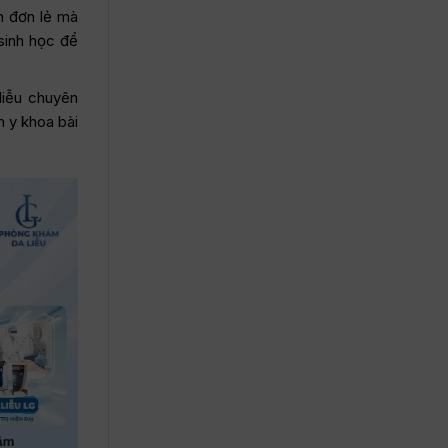
n đơn lẻ mà
sinh học để
liễu chuyên
h y khoa bài