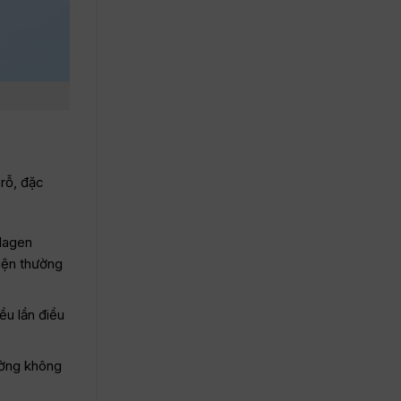
 rỗ, đặc
llagen
hiện thường
iều lần điều
ường không