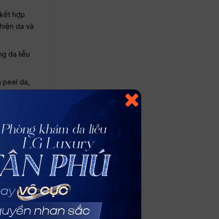
 kết hợp
hiện da và
g da liễu
 peel da,
 kim kết
ng phác đồ
kim thường
ới khách