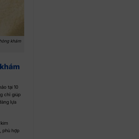
 phòng khám
g khám
ảo tại 10
g chỉ giúp
dàng lựa
 kim
, phù hợp