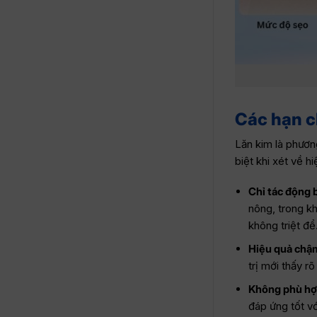
Các hạn ch
Lăn kim là phương
biệt khi xét về h
Chỉ tác động 
nông, trong kh
không triệt để
Hiệu quả chậm
trị mới thấy rõ
Không phù hợ
đáp ứng tốt vớ