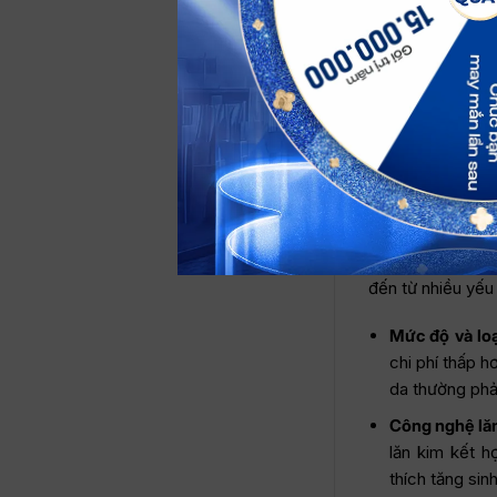
R&R Beauty Cl
QUA
pháp tái tạo d
Viện Thẩm Mỹ
các liệu trình
Lưu ý:
Mức giá tr
khám, đánh giá t
Các yếu tố
Giá lăn kim trị 
đến từ nhiều yếu
Mức độ và loạ
chi phí thấp h
da thường phải 
Công nghệ lă
lăn kim kết 
thích tăng sin