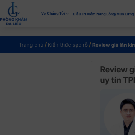
Bỏ
qua
/
Về Chúng Tôi
Điều Trị Viêm Nang Lông
Mụn Lưng
nội
dung
/
/
Trang chủ
Kiến thức sẹo rỗ
Review giá lăn ki
Review gi
uy tín 