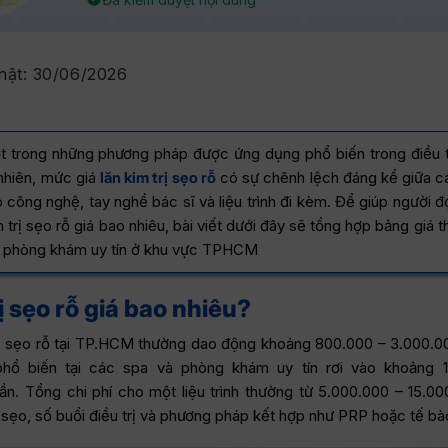
hật:
30/06/2026
t trong những phương pháp được ứng dụng phổ biến trong điều t
 nhiên, mức giá
lăn kim trị sẹo rỗ
có sự chênh lệch đáng kể giữa c
 công nghệ, tay nghề bác sĩ và liệu trình đi kèm. Để giúp người đ
m trị sẹo rỗ giá bao nhiêu, bài viết dưới đây sẽ tổng hợp bảng giá
à phòng khám uy tín ở khu vực TPHCM
ị sẹo rỗ giá bao nhiêu?
trị sẹo rỗ tại TP.HCM thường dao động khoảng 800.000 – 3.000.0
hổ biến tại các spa và phòng khám uy tín rơi vào khoảng 1
ần. Tổng chi phí cho một liệu trình thường từ 5.000.000 – 15.0
sẹo, số buổi điều trị và phương pháp kết hợp như PRP hoặc tế bà