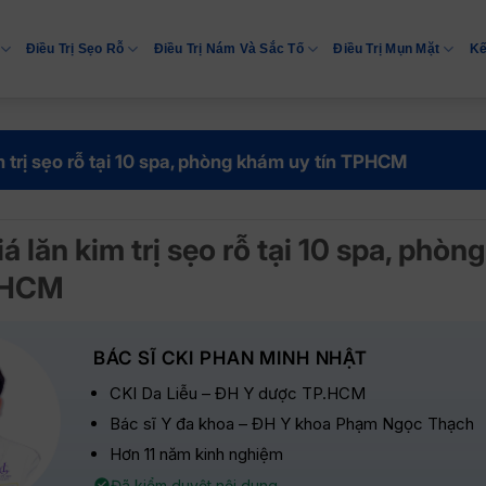
Điều Trị Sẹo Rỗ
Điều Trị Nám Và Sắc Tố
Điều Trị Mụn Mặt
Kế
m trị sẹo rỗ tại 10 spa, phòng khám uy tín TPHCM
á lăn kim trị sẹo rỗ tại 10 spa, phò
TPHCM
BÁC SĨ CKI PHAN MINH NHẬT
CKI Da Liễu – ĐH Y dược TP.HCM
Bác sĩ Y đa khoa – ĐH Y khoa Phạm Ngọc Thạch
Hơn 11 năm kinh nghiệm
Đã kiểm duyệt nội dung