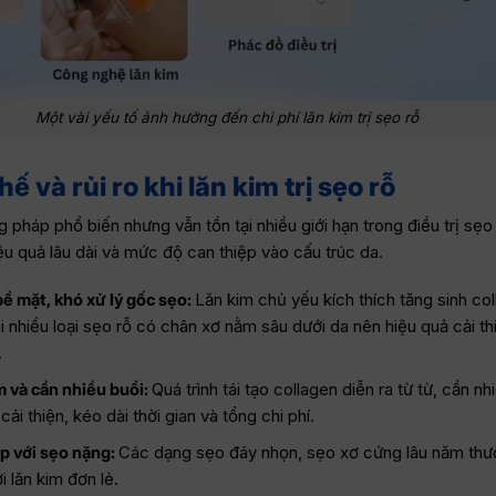
Một vài yếu tố ảnh hưởng đến chi phí lăn kim trị sẹo rỗ
ế và rủi ro khi lăn kim trị sẹo rỗ
 pháp phổ biến nhưng vẫn tồn tại nhiều giới hạn trong điều trị sẹo
iệu quả lâu dài và mức độ can thiệp vào cấu trúc da.
bề mặt, khó xử lý gốc sẹo:
Lăn kim chủ yếu kích thích tăng sinh co
i nhiều loại sẹo rỗ có chân xơ nằm sâu dưới da nên hiệu quả cải t
.
 và cần nhiều buổi:
Quá trình tái tạo collagen diễn ra từ từ, cần nh
 cải thiện, kéo dài thời gian và tổng chi phí.
p với sẹo nặng:
Các dạng sẹo đáy nhọn, sẹo xơ cứng lâu năm th
i lăn kim đơn lẻ.