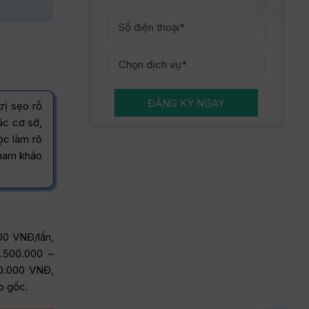
ĐĂNG KÝ NGAY
rị sẹo rỗ
ác cơ sở,
ọc làm rõ
 tham khảo
00 VNĐ/lần,
.500.000 –
00.000 VNĐ,
o gốc.