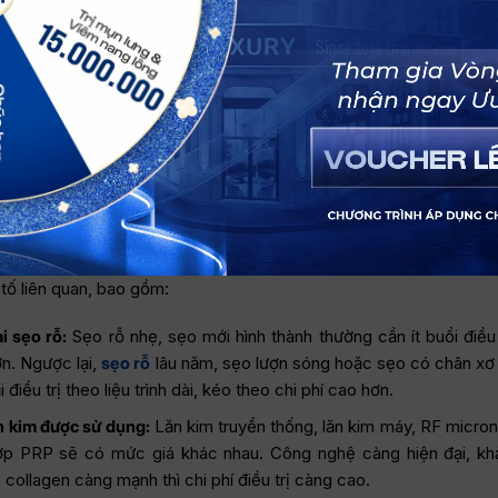
inic:
khoảng 2.000.000 – 4.000.000 VNĐ/lần, kết hợp lăn kim với 
Y
a chuyên sâu, phù hợp với khách hàng cần cải thiện da tổng thể
 Oliver:
khoảng 1.500.000 – 3.000.000 VNĐ/lần, lăn kim được tích
 tái tạo da, phù hợp với khách hàng điều trị kết hợp.
ên mang tính tham khảo. Chi phí thực tế có thể thay đổi sau khi bá
ình trạng sẹo và xây dựng phác đồ cá nhân hóa.
 ảnh hưởng đến giá lăn kim trị sẹo rỗ
sẹo rỗ không cố định mà có sự chênh lệch giữa các cơ sở. Sự kh
 tố liên quan, bao gồm:
i sẹo rỗ:
Sẹo rỗ nhẹ, sẹo mới hình thành thường cần ít buổi điều
ơn. Ngược lại,
sẹo rỗ
lâu năm, sẹo lượn sóng hoặc sẹo có chân xơ
điều trị theo liệu trình dài, kéo theo chi phí cao hơn.
n kim được sử dụng:
Lăn kim truyền thống, lăn kim máy, RF micron
hợp PRP sẽ có mức giá khác nhau. Công nghệ càng hiện đại, kh
h collagen càng mạnh thì chi phí điều trị càng cao.