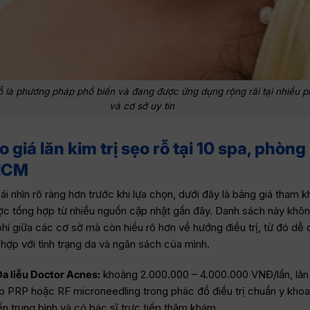
rỗ là phương pháp phổ biến và đang được ứng dụng rộng rãi tại nhiều
và cơ sở uy tín
giá lăn kim trị sẹo rỗ tại 10 spa, phòn
PHCM
i nhìn rõ ràng hơn trước khi lựa chọn, dưới đây là bảng giá tham kh
được tổng hợp từ nhiều nguồn cập nhật gần đây. Danh sách này khôn
phí giữa các cơ sở mà còn hiểu rõ hơn về hướng điều trị, từ đó dễ 
 hợp với tình trạng da và ngân sách của mình.
a liễu Doctor Acnes:
khoảng 2.000.000 – 4.000.000 VNĐ/lần, lăn
p PRP hoặc RF microneedling trong phác đồ điều trị chuẩn y khoa
ến trung bình và có bác sĩ trực tiếp thăm khám