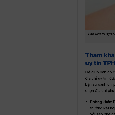
Lăn kim trị sẹo 
Tham khảo 
uy tín T
Để giúp bạn có cá
địa chỉ uy tín, 
bạn so sánh chi 
chọn địa chỉ phù
Phòng khám D
thường kết hợ
với sẹo nhẹ đ