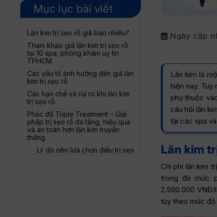
Mục lục bài viết
Lăn kim trị sẹo rỗ giá bao nhiêu?
Ngày cập n
Tham khảo giá lăn kim trị sẹo rỗ
tại 10 spa, phòng khám uy tín
TPHCM
Các yếu tố ảnh hưởng đến giá lăn
Lăn kim là mộ
kim trị sẹo rỗ
hiện nay. Tuy
Các hạn chế và rủi ro khi lăn kim
phụ thuộc vào
trị sẹo rỗ
câu hỏi lăn ki
Phác đồ Triple Treatment – Giải
tại các spa v
pháp trị sẹo rỗ đa tầng, hiệu quả
và an toàn hơn lăn kim truyền
thống
Lăn kim tr
Lý do nên lựa chọn điều trị sẹo
rỗ tại Phòng khám Da liễu LG
Clinic
Chi phí lăn kim 
trong đó mức p
2.500.000 VNĐ/l
tùy theo mức độ 