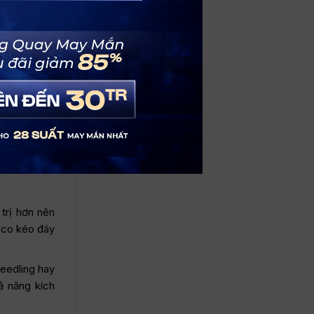
các liệu
 hợp trong
c sĩ thăm
ác biệt này
 trị hơn nên
 co kéo đáy
eedling hay
ả năng kích