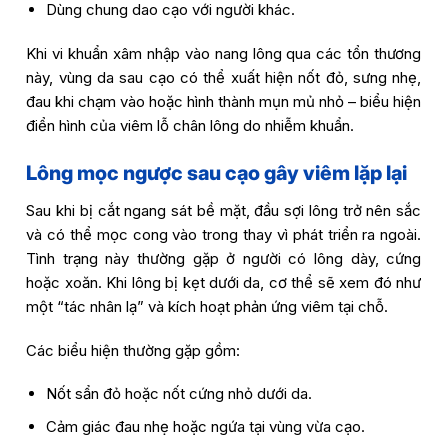
Dùng chung dao cạo với người khác.
Khi vi khuẩn xâm nhập vào nang lông qua các tổn thương
này, vùng da sau cạo có thể xuất hiện nốt đỏ, sưng nhẹ,
đau khi chạm vào hoặc hình thành mụn mủ nhỏ – biểu hiện
điển hình của viêm lỗ chân lông do nhiễm khuẩn.
Lông mọc ngược sau cạo gây viêm lặp lại
Sau khi bị cắt ngang sát bề mặt, đầu sợi lông trở nên sắc
và có thể mọc cong vào trong thay vì phát triển ra ngoài.
Tình trạng này thường gặp ở người có lông dày, cứng
hoặc xoăn. Khi lông bị kẹt dưới da, cơ thể sẽ xem đó như
một “tác nhân lạ” và kích hoạt phản ứng viêm tại chỗ.
Các biểu hiện thường gặp gồm:
Nốt sẩn đỏ hoặc nốt cứng nhỏ dưới da.
Cảm giác đau nhẹ hoặc ngứa tại vùng vừa cạo.