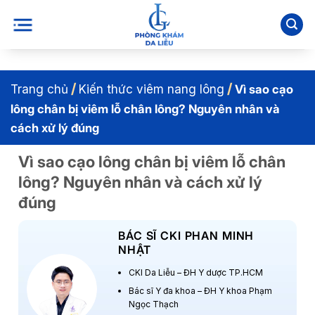
Bỏ
qua
nội
dung
/
/
Trang chủ
Kiến thức viêm nang lông
Vì sao cạo
lông chân bị viêm lỗ chân lông? Nguyên nhân và
cách xử lý đúng
Vì sao cạo lông chân bị viêm lỗ chân
lông? Nguyên nhân và cách xử lý
đúng
BÁC SĨ CKI PHAN MINH
NHẬT
CKI Da Liễu – ĐH Y dược TP.HCM
Bác sĩ Y đa khoa – ĐH Y khoa Phạm
Ngọc Thạch