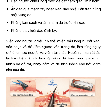
Cạo ngược chiều lông mọc để đạt cảm giác “mịn hơn”.
Ấn dao quá mạnh tay hoặc kéo dao nhiều lần trên cùng
một vùng da.
Không làm sạch và làm mềm da trước khi cạo.
Không thay lưỡi dao định kỳ.
Việc cạo ngược chiều có thể khiến đầu lông bị cắt xéo,
sắc nhọn và dễ đâm ngược vào trong da, làm tăng nguy
cơ lông mọc ngược và viêm tái phát. Ngoài ra, ma sát lặp
lại trên bề mặt da làm lớp sừng bị bào mòn quá mức,
khiến da đỏ rát, nhạy cảm và dễ hình thành các nốt viêm
nhỏ sau đó.