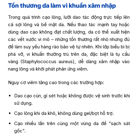
Tổn thương da làm vi khuẩn xâm nhập
Trong quá trình cạo lông, lưỡi dao tác động trực tiếp lên
cả sợi lông và bề mặt da. Nếu thao tác mạnh tay hoặc
dùng dao cạo không đạt chất lượng, da có thể xuất hiện
các vết xước vi mô – những tổn thương rất nhỏ nhưng đủ
để làm suy yếu hàng rào bảo vệ tự nhiên. Khi lớp biểu bì bị
phá vỡ, vi khuẩn thường trú trên da, đặc biệt là tụ cầu
vàng (Staphylococcus aureus), dễ dàng xâm nhập vào
nang lông và khởi phát phản ứng viêm.
Nguy cơ viêm tăng cao trong các trường hợp:
Dao cạo cùn, gỉ sét hoặc không được vệ sinh trước khi
sử dụng.
Cạo lông khi da khô, không dùng gel/bọt hỗ trợ.
Cạo nhiều lần trên cùng một vùng da để “sạch sát
gốc”.