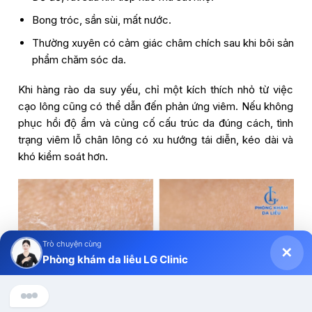
Bong tróc, sần sùi, mất nước.
Thường xuyên có cảm giác châm chích sau khi bôi sản
phẩm chăm sóc da.
Khi hàng rào da suy yếu, chỉ một kích thích nhỏ từ việc
cạo lông cũng có thể dẫn đến phản ứng viêm. Nếu không
phục hồi độ ẩm và củng cố cấu trúc da đúng cách, tình
trạng viêm lỗ chân lông có xu hướng tái diễn, kéo dài và
khó kiểm soát hơn.
Trò chuyện cùng
✕
Phòng khám da liễu LG Clinic
Chào anh/chị, Phòng khám Da liễu LG Clinic có thể hỗ trợ gì 