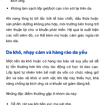
kích ứng.
Không làm sạch lớp gel/bọt cạo còn sót lại trên da.
Khi nang lông bị bít tắc bởi tế bào chết, dầu thừa hoặc
sản phẩm dưỡng không phù hợp, môi trường bên trong trở
nên thuận lợi cho vi khuẩn phát triển. Hệ quả là xuất hiện
các nốt viêm đỏ, có thể kèm mủ hoặc cảm giác ngứa rát
kéo dài.
Da khô, nhạy cảm và hàng rào da yếu
Một nền da khô hoặc có hàng rào bảo vệ suy yếu sẽ dễ
bị tổn thương hơn khi chịu tác động cơ học từ dao cạo.
Lớp lipid tự nhiên trên bề mặt da vốn có chức năng giữ
ẩm và bảo vệ khỏi vi sinh vật; khi lớp này thiếu hụt, khả
năng chống lại kích ứng và vi khuẩn sẽ giảm đáng kể.
Những đặc điểm thường gặp ở nhóm da này:
Dễ đỏ, rát sau khi tiếp xúc ma sát nhẹ.