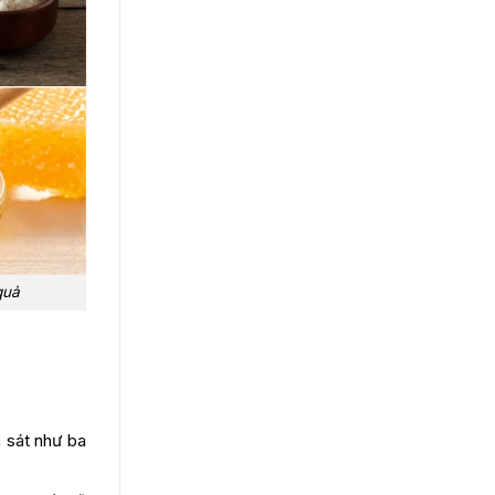
quả
a sát như ba