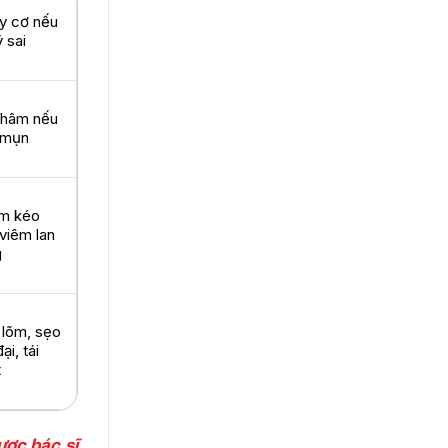
y cơ nếu
ý sai
thâm nếu
 mụn
m kéo
 viêm lan
g
 lõm, sẹo
ại, tái
t
ược bác sĩ