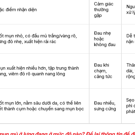
Cảm giác
Ngu
ặc điểm nhận diện
thường
xử l
gặp
Đau nhẹ
ốt mụn nhỏ, có đầu mủ trắng/vàng rõ,
Dễ 
hoặc
ưng đỏ nhẹ, xuất hiện rải rác
nặn
không đau
Đau khi
Thâ
ụn xuất hiện nhiều hơn, tập trung thành
chạm,
dài,
ùng, viêm đỏ rõ quanh nang lông
căng tức
rộn
Sẹo
ốt mụn lớn, nằm sâu dưới da, có thể liên
Đau nhiều,
phì đ
ết thành cụm hoặc chuyển sang mụn bọc
sưng cứng
phá
mụn mủ ở lưng đang ở mức độ nào? Để lại thông tin để đ