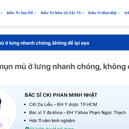
Điều Trị Sẹo Rỗ
Điều Trị Nám Và Sắc Tố
Điều Trị Mụn Mặt
Kế
ủ ở lưng nhanh chóng, không để lại sẹo
 mụn mủ ở lưng nhanh chóng, không đ
BÁC SĨ CKI PHAN MINH NHẬT
CKI Da Liễu – ĐH Y dược TP.HCM
Bác sĩ Y đa khoa – ĐH Y khoa Phạm Ngọc Thạch
Hơn 11 năm kinh nghiệm
Đã kiểm duyệt nội dung