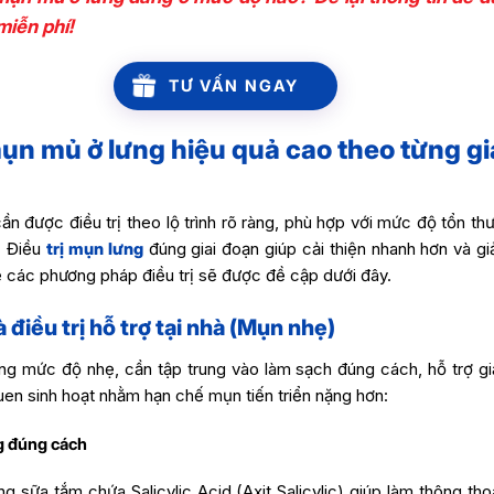
miễn phí!
TƯ VẤN NGAY
ụn mủ ở lưng hiệu quả cao theo từng gi
n được điều trị theo lộ trình rõ ràng, phù hợp với mức độ tổn t
. Điều
trị mụn lưng
đúng giai đoạn giúp cải thiện nhanh hơn và g
 các phương pháp điều trị sẽ được đề cập dưới đây.
điều trị hỗ trợ tại nhà (Mụn nhẹ)
ng mức độ nhẹ, cần tập trung vào làm sạch đúng cách, hỗ trợ g
quen sinh hoạt nhằm hạn chế mụn tiến triển nặng hơn:
g đúng cách
ng sữa tắm chứa Salicylic Acid (Axit Salicylic) giúp làm thông th