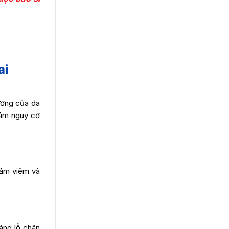
ai
hương của da
iảm nguy cơ
iảm viêm và
oáng lỗ chân