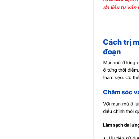
da liễu tư vấn 
Cách trị m
đoạn
Mụn mủ ở lưng cầ
ở từng thời điểm
thâm sẹo. Cụ thể
Chăm sóc và 
Với mụn mủ ở lư
điều chỉnh thói 
Làm sạch da lưn
Ưu tiên sử dụ