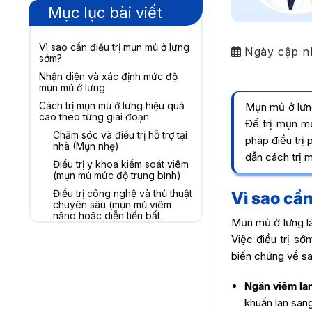
Mục lục bài viết
Vì sao cần điều trị mụn mủ ở lưng
Ngày cập n
sớm?
Nhận diện và xác định mức độ
mụn mủ ở lưng
Cách trị mụn mủ ở lưng hiệu quả
Mụn mủ ở lưng
cao theo từng giai đoạn
Để trị mụn m
Chăm sóc và điều trị hỗ trợ tại
pháp điều trị
nhà (Mụn nhẹ)
dẫn cách trị 
Điều trị y khoa kiểm soát viêm
(mụn mủ mức độ trung bình)
Điều trị công nghệ và thủ thuật
Vì sao cầ
chuyên sâu (mụn mủ viêm
nặng hoặc diễn tiến bất
Mụn mủ ở lưng là
thường)
Việc điều trị sớ
Lưu ý những sai lầm thường gặp
biến chứng về sa
khiến điều trị mụn mủ ở lưng
không hiệu quả
Ngăn viêm lan
khuẩn lan san