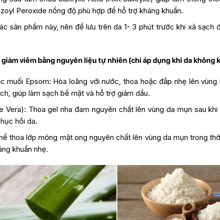
zoyl Peroxide nồng độ phù hợp để hỗ trợ kháng khuẩn.
ác sản phẩm này, nên để lưu trên da 1- 3 phút trước khi xả sạch 
à giảm viêm bằng nguyên liệu tự nhiên (chỉ áp dụng khi da không 
c muối Epsom: Hòa loãng với nước, thoa hoặc đắp nhẹ lên vùng l
ạch, giúp làm sạch bề mặt và hỗ trợ giảm dầu.
 Vera): Thoa gel nha đam nguyên chất lên vùng da mụn sau khi
phục hồi da.
hể thoa lớp mỏng mật ong nguyên chất lên vùng da mụn trong thời
háng khuẩn nhẹ.