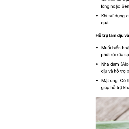
lông hoặc Ben
Khi sử dụng c
quả.
Hỗ trợ làm dịu v
Muối biển hoặ
phút rồi rửa s
Nha đam (Aloe
dịu và hỗ trợ 
Mật ong: Có t
giúp hỗ trợ k