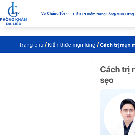
Bỏ
qua
/
Về Chúng Tôi
Điều Trị Viêm Nang Lông
Mụn Lưng
nội
dung
/
/
Trang chủ
Kiến thức mụn lưng
Cách trị mụn m
Cách trị
sẹo