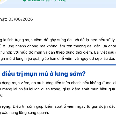
hật:
03/08/2026
 là tình trạng mụn viêm dễ gây sưng đau và để lại sẹo nếu xử lý 
ủ ở lưng nhanh chóng mà không làm tổn thương da, cần lựa ch
 phù hợp với mức độ mụn và can thiệp đúng thời điểm. Bài viết sau
mụn mủ ở lưng hiệu quả, giúp hạn chế viêm và nguy cơ sẹo lâu dài.
n điều trị mụn mủ ở lưng sớm?
 dạng mụn viêm, có xu hướng tiến triển nhanh nếu không được xử 
m mang lại nhiều lợi ích quan trọng, giúp kiểm soát mụn hiệu qu
u:
 rộng:
Điều trị sớm giúp kiểm soát ổ viêm ngay từ giai đoạn đầu,
g các nang lông xung quanh.