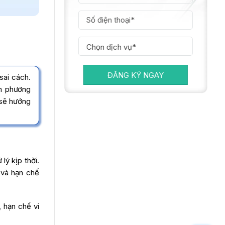
ĐĂNG KÝ NGAY
sai cách.
ọn phương
 sẽ hướng
lý kịp thời.
ả và hạn chế
 hạn chế vi