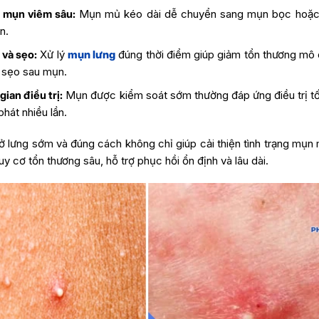
 mụn viêm sâu:
Mụn mủ kéo dài dễ chuyển sang mụn bọc hoặc
n.
 và sẹo:
Xử lý
mụn lưng
đúng thời điểm giúp giảm tổn thương mô 
i sẹo sau mụn.
gian điều trị:
Mụn được kiểm soát sớm thường đáp ứng điều trị tốt
phát nhiều lần.
ở lưng sớm và đúng cách không chỉ giúp cải thiện tình trạng mụn
uy cơ tổn thương sâu, hỗ trợ phục hồi ổn định và lâu dài.