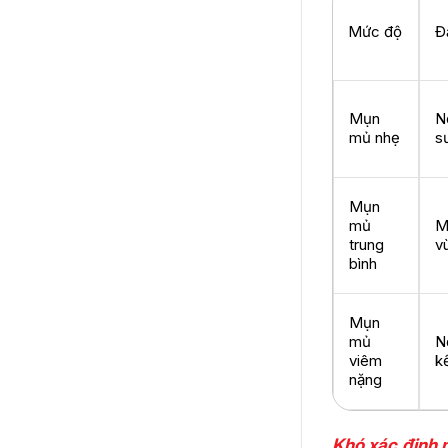
Mức độ
Đ
Mụn
N
mủ nhẹ
s
Mụn
mủ
M
trung
v
bình
Mụn
mủ
N
viêm
k
nặng
Khó xác định 