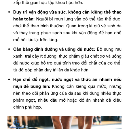
xếp thời gian học tập khoa học hơn.
Duy trì vận động vừa sức, không cần kiêng thể thao
hoàn toàn:
Người bị mụn lưng vẫn có thể tập thể dục,
chơi thể thao bình thường. Quan trọng là giữ vệ sinh da
và thay trang phục sạch sau khi vận động để hạn chế
mồ hôi lưu lại trên lưng.
Cân bằng dinh dưỡng và uống đủ nước:
Bổ sung rau
xanh, trái cây ít đường, thực phẩm giàu chất xơ và uống
đủ nước giúp hỗ trợ quá trình trao đổi chất của cơ thể,
từ đó góp phần duy trì làn da khỏe hơn.
Hạn chế đồ ngọt, nước ngọt và thức ăn nhanh nếu
mụn dễ bùng lên:
Không cần kiêng quá mức, nhưng
nên theo dõi phản ứng của da sau khi dùng nhiều thực
phẩm ngọt, nhiều dầu mỡ hoặc đồ ăn nhanh để điều
chỉnh phù hợp.