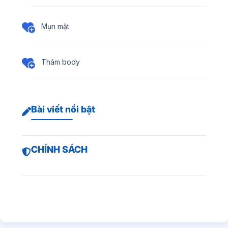
Mụn mặt
Thâm body
Bài viết nổi bật
CHÍNH SÁCH
Trị sẹo rỗ bao nhiêu tiền?
Điều trị nám bằng laser bao nhiêu tiền?
Trị mụn lưng ở spa giá bao nhiêu?