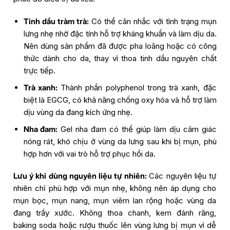
Tinh dầu tràm trà:
Có thể cân nhắc với tình trạng mụn
lưng nhẹ nhờ đặc tính hỗ trợ kháng khuẩn và làm dịu da.
Nên dùng sản phẩm đã được pha loãng hoặc có công
thức dành cho da, thay vì thoa tinh dầu nguyên chất
Trò chuyện cùng
trực tiếp.
Phòng khám da liễu LG Clinic
Trà xanh:
Thành phần polyphenol trong trà xanh, đặc
biệt là EGCG, có khả năng chống oxy hóa và hỗ trợ làm
dịu vùng da đang kích ứng nhẹ.
Nha đam:
Gel nha đam có thể giúp làm dịu cảm giác
nóng rát, khó chịu ở vùng da lưng sau khi bị mụn, phù
hợp hơn với vai trò hỗ trợ phục hồi da.
Lưu ý khi dùng nguyên liệu tự nhiên:
Các nguyên liệu tự
nhiên chỉ phù hợp với mụn nhẹ, không nên áp dụng cho
mụn bọc, mụn nang, mụn viêm lan rộng hoặc vùng da
đang trầy xước. Không thoa chanh, kem đánh răng,
baking soda hoặc rượu thuốc lên vùng lưng bị mụn vì dễ