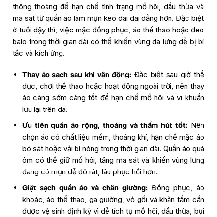
thông thoáng để hạn chế tình trạng mồ hôi, dầu thừa và
ma sát từ quần áo làm mụn kéo dài dai dẳng hơn. Đặc biệt
ở tuổi dậy thì, việc mặc đồng phục, áo thể thao hoặc đeo
balo trong thời gian dài có thể khiến vùng da lưng dễ bị bí
tắc và kích ứng.
Thay áo sạch sau khi vận động:
Đặc biệt sau giờ thể
dục, chơi thể thao hoặc hoạt động ngoài trời, nên thay
áo càng sớm càng tốt để hạn chế mồ hôi và vi khuẩn
lưu lại trên da.
Ưu tiên quần áo rộng, thoáng và thấm hút tốt:
Nên
chọn áo có chất liệu mềm, thoáng khí, hạn chế mặc áo
bó sát hoặc vải bí nóng trong thời gian dài. Quần áo quá
ôm có thể giữ mồ hôi, tăng ma sát và khiến vùng lưng
đang có mụn dễ đỏ rát, lâu phục hồi hơn.
Giặt sạch quần áo và chăn giường:
Đồng phục, áo
khoác, áo thể thao, ga giường, vỏ gối và khăn tắm cần
được vệ sinh định kỳ vì dễ tích tụ mồ hôi, dầu thừa, bụi