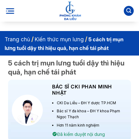
Bỏ
qua
nội
dung
/
/
Trang chủ
Kiến thức mụn lưng
5 cách trị mụn
lưng tuổi dậy thì hiệu quả, hạn chế tái phát
5 cách trị mụn lưng tuổi dậy thì hiệu
quả, hạn chế tái phát
BÁC SĨ CKI PHAN MINH
NHẬT
CKI Da Liễu – ĐH Y dược TP.HCM
Bác sĩ Y đa khoa – ĐH Y khoa Phạm
Ngọc Thạch
Hơn 11 năm kinh nghiệm
Đã kiểm duyệt nội dung