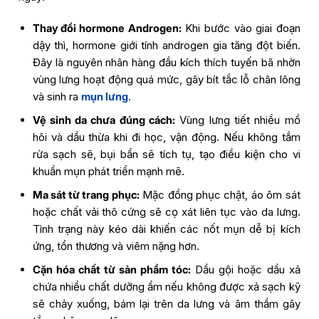
Thay đổi hormone Androgen:
Khi bước vào giai đoạn
dậy thì, hormone giới tính androgen gia tăng đột biến.
Đây là nguyên nhân hàng đầu kích thích tuyến bã nhờn
vùng lưng hoạt động quá mức, gây bít tắc lỗ chân lông
và sinh ra
mụn lưng
.
Vệ sinh da chưa đúng cách:
Vùng lưng tiết nhiều mồ
hôi và dầu thừa khi đi học, vận động. Nếu không tắm
rửa sạch sẽ, bụi bẩn sẽ tích tụ, tạo điều kiện cho vi
khuẩn mụn phát triển mạnh mẽ.
Ma sát từ trang phục:
Mặc đồng phục chật, áo ôm sát
hoặc chất vải thô cứng sẽ cọ xát liên tục vào da lưng.
Tình trạng này kéo dài khiến các nốt mụn dễ bị kích
ứng, tổn thương và viêm nặng hơn.
Cặn hóa chất từ sản phẩm tóc:
Dầu gội hoặc dầu xả
chứa nhiều chất dưỡng ẩm nếu không được xả sạch kỹ
sẽ chảy xuống, bám lại trên da lưng và âm thầm gây