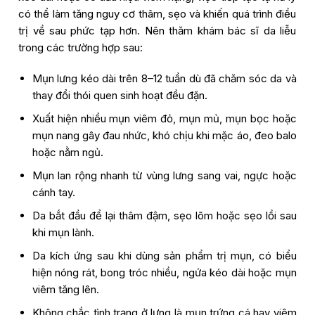
có thể làm tăng nguy cơ thâm, sẹo và khiến quá trình điều
trị về sau phức tạp hơn. Nên thăm khám bác sĩ da liễu
trong các trường hợp sau:
Mụn lưng kéo dài trên 8–12 tuần dù đã chăm sóc da và
thay đổi thói quen sinh hoạt đều đặn.
Xuất hiện nhiều mụn viêm đỏ, mụn mủ, mụn bọc hoặc
mụn nang gây đau nhức, khó chịu khi mặc áo, đeo balo
hoặc nằm ngủ.
Mụn lan rộng nhanh từ vùng lưng sang vai, ngực hoặc
cánh tay.
Da bắt đầu để lại thâm đậm, sẹo lõm hoặc sẹo lồi sau
khi mụn lành.
Da kích ứng sau khi dùng sản phẩm trị mụn, có biểu
hiện nóng rát, bong tróc nhiều, ngứa kéo dài hoặc mụn
viêm tăng lên.
Không chắc tình trạng ở lưng là mụn trứng cá hay viêm