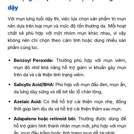
dậy
Với mụn lưng tuổi dậy thì, việc lựa chọn sản phẩm trị mụn
nên dựa trên loại mụn và mức độ tổn thương da. Mỗi hoạt
chất sẽ phù hợp với một nhóm mụn khác nhau, vì vậy
không nên chỉ chọn theo cảm tính hoặc dùng nhiều sản
phẩm cùng lúc.
Benzoyl Peroxide:
Thường phù hợp với mụn viêm,
mụn đỏ nhờ khả năng hỗ trợ giảm vi khuẩn gây mụn
trên da và cải thiện tình trạng viêm.
Salicylic Acid/BHA:
Phù hợp với mụn đầu đen, mụn ẩn,
da lưng dày sừng và dễ bít tắc lỗ chân lông.
Azelaic Acid:
Có thể hỗ trợ cải thiện mụn nhẹ, đồng
thời giúp làm dịu da và hỗ trợ cải thiện thâm sau mụn.
Adapalene hoặc retinoid bôi:
Thường được dùng để
hỗ trợ giảm hình thành nhân mụn mới, phù hợp với mụn
ẩn, mụn đầu trắng hoặc tình trạng mụn dễ tái phát.