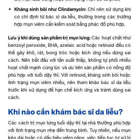
Kháng sinh bôi như Clindamycin:
Chỉ nên sử dụng khi
có chỉ định từ bác sĩ da liễu, thường trong các trường
hợp mụn viêm cần kiểm soát bằng phác đồ phù hợp.
Lưu ý khi dùng sản phẩm trị mụn lưng:
Các hoạt chất như
benzoyl peroxide, BHA, azelaic acid hoặc retinoid đều có
thể gây khô, rát, bong tróc hoặc kích ứng nếu dùng sai
cách. Nên bắt đầu với tần suất thấp, không tự phối nhiều
hoạt chất mạnh cùng lúc và ưu tiên sản phẩm có nồng độ
phù hợp với tuổi dậy thì. Với retinoid, kháng sinh bôi hoặc
tình trạng mụn viêm nhiều, nên tham khảo bác sĩ da liễu
trước khi sử dụng để hạn chế kích ứng và tránh dùng sai
cách.
Khi nào cần khám bác sĩ da liễu?
Các cách trị mụn lưng tuổi dậy thì tại nhà thường phù hợp
với tình trạng mụn nhẹ đến trung bình. Tuy nhiên, nếu mụn
kéo dài hoặc có dấu hiệu viêm nặng, việc tiếp tục tự xử lý