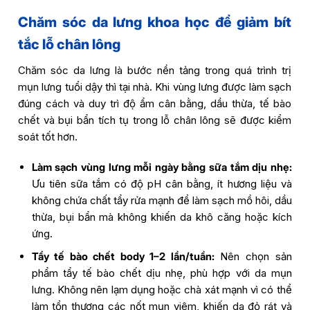
Chăm sóc da lưng khoa học để giảm bít
tắc lỗ chân lông
Chăm sóc da lưng là bước nền tảng trong quá trình trị
mụn lưng tuổi dậy thì tại nhà. Khi vùng lưng được làm sạch
đúng cách và duy trì độ ẩm cân bằng, dầu thừa, tế bào
chết và bụi bẩn tích tụ trong lỗ chân lông sẽ được kiểm
soát tốt hơn.
Làm sạch vùng lưng mỗi ngày bằng sữa tắm dịu nhẹ:
Ưu tiên sữa tắm có độ pH cân bằng, ít hương liệu và
không chứa chất tẩy rửa mạnh để làm sạch mồ hôi, dầu
thừa, bụi bẩn mà không khiến da khô căng hoặc kích
ứng.
Tẩy tế bào chết body 1–2 lần/tuần:
Nên chọn sản
phẩm tẩy tế bào chết dịu nhẹ, phù hợp với da mụn
lưng. Không nên lạm dụng hoặc chà xát mạnh vì có thể
làm tổn thương các nốt mụn viêm, khiến da đỏ rát và