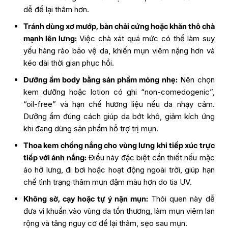
dễ để lại thâm hơn.
Tránh dùng xơ mướp, bàn chải cứng hoặc khăn thô chà
mạnh lên lưng:
Việc chà xát quá mức có thể làm suy
yếu hàng rào bảo vệ da, khiến mụn viêm nặng hơn và
kéo dài thời gian phục hồi.
Dưỡng ẩm body bằng sản phẩm mỏng nhẹ:
Nên chọn
kem dưỡng hoặc lotion có ghi “non-comedogenic”,
“oil-free” và hạn chế hương liệu nếu da nhạy cảm.
Dưỡng ẩm đúng cách giúp da bớt khô, giảm kích ứng
khi đang dùng sản phẩm hỗ trợ trị mụn.
Thoa kem chống nắng cho vùng lưng khi tiếp xúc trực
tiếp với ánh nắng:
Điều này đặc biệt cần thiết nếu mặc
áo hở lưng, đi bơi hoặc hoạt động ngoài trời, giúp hạn
chế tình trạng thâm mụn đậm màu hơn do tia UV.
Không sờ, cạy hoặc tự ý nặn mụn:
Thói quen này dễ
đưa vi khuẩn vào vùng da tổn thương, làm mụn viêm lan
rộng và tăng nguy cơ để lại thâm, sẹo sau mụn.