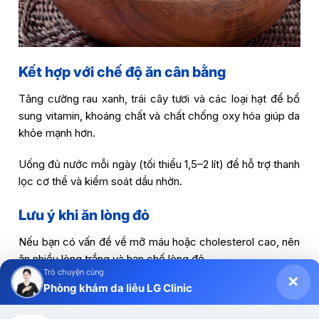
Kết hợp với chế độ ăn cân bằng
Tăng cường rau xanh, trái cây tươi và các loại hạt để bổ
sung vitamin, khoáng chất và chất chống oxy hóa giúp da
khỏe mạnh hơn.
Uống đủ nước mỗi ngày (tối thiểu 1,5–2 lít) để hỗ trợ thanh
lọc cơ thể và kiểm soát dầu nhờn.
Lưu ý khi ăn lòng đỏ
Nếu bạn có vấn đề về mỡ máu hoặc cholesterol cao, nên
ăn nhiều lòng trắng và hạn chế lòng đỏ.
Trò chuyện cùng
✕
Phòng khám da liễu LG Clinic
Theo dõi phản ứng của cơ thể