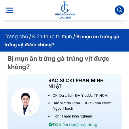
Bỏ
qua
nội
dung
/
/
Trang chủ
Kiến thức trị mụn
Bị mụn ăn trứng gà
trứng vịt được không?
Bị mụn ăn trứng gà trứng vịt được
không?
BÁC SĨ CKI PHAN MINH
NHẬT
CKI Da Liễu – ĐH Y dược TP.HCM
Bác sĩ Y đa khoa – ĐH Y khoa Phạm
Ngọc Thạch
Hơn 11 năm kinh nghiệm
Đã kiểm duyệt nội dung