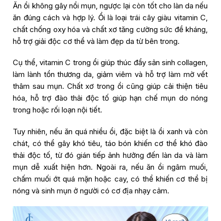
Ăn ổi không gây nổi mụn, ngược lại còn tốt cho làn da nếu
ăn đúng cách và hợp lý. Ổi là loại trái cây giàu vitamin C,
chất chống oxy hóa và chất xơ tăng cường sức đề kháng,
hỗ trợ giải độc cơ thể và làm đẹp da từ bên trong.
Cụ thể, vitamin C trong ổi giúp thúc đẩy sản sinh collagen,
làm lành tổn thương da, giảm viêm và hỗ trợ làm mờ vết
thâm sau mụn. Chất xơ trong ổi cũng giúp cải thiện tiêu
hóa, hỗ trợ đào thải độc tố giúp hạn chế mụn do nóng
trong hoặc rối loạn nội tiết.
Tuy nhiên, nếu ăn quá nhiều ổi, đặc biệt là ổi xanh và còn
chát, có thể gây khó tiêu, táo bón khiến cơ thể khó đào
thải độc tố, từ đó gián tiếp ảnh hưởng đến làn da và làm
mụn dễ xuất hiện hơn. Ngoài ra, nếu ăn ổi ngâm muối,
chấm muối ớt quá mặn hoặc cay, có thể khiến cơ thể bị
nóng và sinh mụn ở người có cơ địa nhạy cảm.