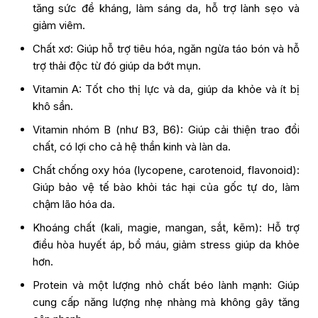
tăng sức đề kháng, làm sáng da, hỗ trợ lành sẹo và
giảm viêm.
Chất xơ: Giúp hỗ trợ tiêu hóa, ngăn ngừa táo bón và hỗ
trợ thải độc từ đó giúp da bớt mụn.
Vitamin A: Tốt cho thị lực và da, giúp da khỏe và ít bị
khô sần.
Vitamin nhóm B (như B3, B6): Giúp cải thiện trao đổi
chất, có lợi cho cả hệ thần kinh và làn da.
Chất chống oxy hóa (lycopene, carotenoid, flavonoid):
Giúp bảo vệ tế bào khỏi tác hại của gốc tự do, làm
chậm lão hóa da.
Khoáng chất (kali, magie, mangan, sắt, kẽm): Hỗ trợ
điều hòa huyết áp, bổ máu, giảm stress giúp da khỏe
hơn.
Protein và một lượng nhỏ chất béo lành mạnh: Giúp
cung cấp năng lượng nhẹ nhàng mà không gây tăng