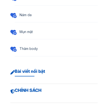
Nám da
Mụn mặt
Thâm body
Bài viết nổi bật
CHÍNH SÁCH
Trị sẹo rỗ bao nhiêu tiền?
Điều trị nám bằng laser bao nhiêu tiền?