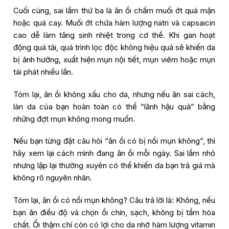
Cuối cùng, sai lầm thứ ba là ăn ổi chấm muối ớt quá mặn
hoặc quá cay. Muối ớt chứa hàm lượng natri và capsaicin
cao dễ làm tăng sinh nhiệt trong cơ thể. Khi gan hoạt
động quá tải, quá trình lọc độc không hiệu quả sẽ khiến da
bị ảnh hưởng, xuất hiện mụn nội tiết, mụn viêm hoặc mụn
tái phát nhiều lần.
Tóm lại, ăn ổi không xấu cho da, nhưng nếu ăn sai cách,
làn da của bạn hoàn toàn có thể “lãnh hậu quả” bằng
những đợt mụn không mong muốn.
Trò chuyện cùng
Nếu bạn từng đặt câu hỏi “ăn ổi có bị nổi mụn không”, thì
Phòng khám da liễu LG Clinic
hãy xem lại cách mình đang ăn ổi mỗi ngày. Sai lầm nhỏ
nhưng lập lại thường xuyên có thể khiến da bạn trả giá mà
không rõ nguyên nhân.
Tóm lại, ăn ổi có nổi mụn không? Câu trả lời là: Không, nếu
bạn ăn điều độ và chọn ổi chín, sạch, không bị tẩm hóa
chất. Ổi thậm chí còn có lợi cho da nhờ hàm lượng vitamin