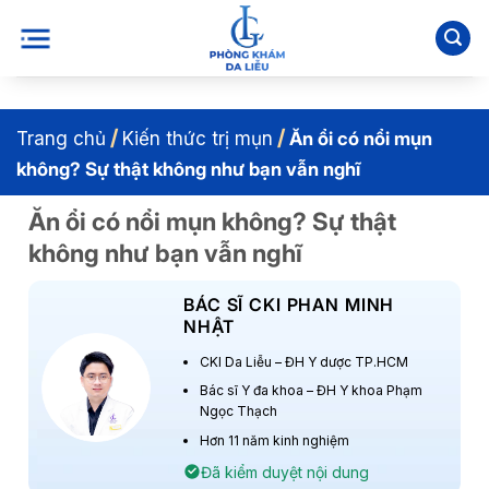
Bỏ
qua
nội
dung
/
/
Trang chủ
Kiến thức trị mụn
Ăn ổi có nổi mụn
không? Sự thật không như bạn vẫn nghĩ
Ăn ổi có nổi mụn không? Sự thật
không như bạn vẫn nghĩ
BÁC SĨ CKI PHAN MINH
NHẬT
CKI Da Liễu – ĐH Y dược TP.HCM
Bác sĩ Y đa khoa – ĐH Y khoa Phạm
Ngọc Thạch
Hơn 11 năm kinh nghiệm
Đã kiểm duyệt nội dung