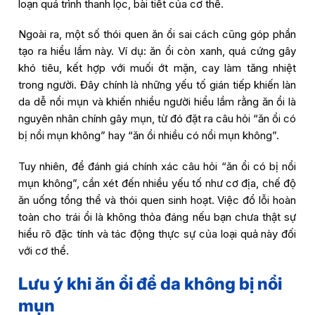
loạn quá trình thanh lọc, bài tiết của cơ thể.
Ngoài ra, một số thói quen ăn ổi sai cách cũng góp phần
tạo ra hiểu lầm này. Ví dụ: ăn ổi còn xanh, quá cứng gây
khó tiêu, kết hợp với muối ớt mặn, cay làm tăng nhiệt
trong người. Đây chính là những yếu tố gián tiếp khiến làn
da dễ nổi mụn và khiến nhiều người hiểu lầm rằng ăn ổi là
nguyên nhân chính gây mụn, từ đó đặt ra câu hỏi “ăn ổi có
bị nổi mụn không” hay “ăn ổi nhiều có nổi mụn không”.
Tuy nhiên, để đánh giá chính xác câu hỏi “ăn ổi có bị nổi
mụn không”, cần xét đến nhiều yếu tố như cơ địa, chế độ
ăn uống tổng thể và thói quen sinh hoạt. Việc đổ lỗi hoàn
toàn cho trái ổi là không thỏa đáng nếu bạn chưa thật sự
hiểu rõ đặc tính và tác động thực sự của loại quả này đối
với cơ thể.
Lưu ý khi ăn ổi để da không bị nổi
mụn