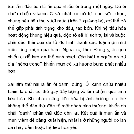
Sai lầm đầu tiên là ăn quá nhiều ổi trong một ngày. Dù ổi
chứa nhiều vitamin C và chất xơ có lợi cho sức khỏe,
nhưng nếu tiêu thụ vượt mức (trên 3 quả/ngày), cơ thể có
thể gặp phải tình trạng khó tiêu, táo bón. Khi hệ tiêu hóa
hoạt động không hiệu quả, độc tố sẽ bị tích tụ lại và buộc
phải đào thải qua da từ đó hình thành các loại mụn như
mụn lưng, mụn quai hàm. Ngoài ra, theo Đông y, ăn quá
nhiều ổi dễ làm cơ thể sinh nhiệt, đặc biệt ở người có cơ
địa “nóng trong”, khiến mụn có xu hướng bùng phát nhiều
hơn.
Sai lầm thứ hai là ăn ổi xanh, cứng. Ổi xanh chứa nhiều
tanin, là chất có thể gây đầy bụng và làm chậm quá trình
tiêu hóa. Khi chức năng tiêu hóa bị ảnh hưởng, cơ thể
không thể đào thải độc tố một cách bình thường, khiến da
phải “gánh” phần thải độc còn lại. Kết quả là mụn ẩn và
mụn viêm dễ dàng xuất hiện, nhất là ở những người có làn
da nhạy cảm hoặc hệ tiêu hóa yếu.